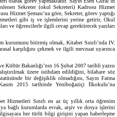
i olarak görev yapmaktadır. Sayın Esen Güral’ın
zenlenen Sekreter (okul Sekreteri) Kadrosu Hizmet
onusu Hizmet Şeması’na göre, Sekreter, görev yaptığı
metleri gibi iş ve işlemlerini yerine getirir, Okul
 ve öğrencilerle ilgili cevap gerektirecek yazıları
m kurumunu bitirmiş olmak, Kitabet Sınıfı’nda IV.
rasal karşılığını çekmek ve ilgili mevzuat uyarınca
ültür Bakanlığı’nın 16 Şubat 2007 tarihli yazısı
ıştırılmak üzere istihdam edildiğini, bilahare söz
statüsünde bir değişiklik olmadığını, Sayın Fatma
Kasım 2015 tarihinde Yeniboğaziçi İlkokulu’na
Hizmetleri Sınıfı en az üç yıllık orta öğrenim
’ya bağlı kurumlarda evrak, arşiv ve dosya işlerini
bilgisayara her türlü bilgi girişini yapan haberleşme