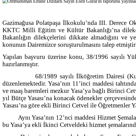
Gazimağusa Polatpaşa İlkokulu’nda III. Derece Ok
KKTC Milli Eğitim ve Kültür Bakanlığı’na dilekçe
Bakanlığın dilekçelerini dikkate almadığını ve ye
konunun Dairemizce soruşturulmasını talep etmiştir
Yapılan başvuru üzerine konu, 38/1996 sayılı Yü
hazırlanmıştır.
68/1989 sayılı İlköğretim Dairesi (Kuruluş, G
düzenlemektedir. Yasa’nın 11’inci maddesi tahtında D
ve maaş baremleri mezkur Yasa’ya bağlı Birinci Cetv
yıl Bütçe Yasası’na konacak ödenekler çerçevesinde
Yasası’na göre ekli Birinci Cetvel ile Öğretmenler Y
Aynı Yasa’nın 12’nci maddesi Hizmet Şemaları’nı 
bu Yasa’ya ekli İkinci Cetveldeki hizmet şemaların