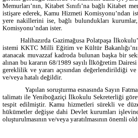
Memurları’nın, Kitabet Sınıfı’na bağlı Kitabet mem
istişare ederek, Kamu Hizmeti Komisyonu’ndan iste
yere nakillerini ise, bağlı bulundukları kurumla
Komisyonu’ndan ister.
Halihazırda Gazimağusa Polatpaşa İlkokulu’nda I
istemi KKTC Milli Eğitim ve Kültür Bakanlığı’nı
atanacak muvazzaf kadroda bulunan başka bir sekr
alınan bu kararın 68/1989 sayılı İlköğretim Dairesi
gereklilik ve yararı açısından değerlendirildiği v
ve/veya hatalı değildir.
Yapılan soruşturma esnasında Sayın Fatma Mus
talimatı ile Yeniboğaziçi İlkokulu Sekreterliği göre
tespit edilmiştir. Kamu hizmetleri sürekli ve düz
hükümetler değişse dahi Devlet kurumları işlevi
oluşturulmasının ve/veya yaratılmasının önemli ol