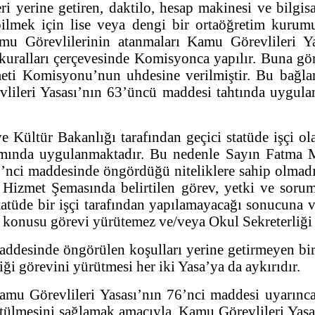
ri yerine getiren, daktilo, hesap makinesi ve bilgis
ebilmek için lise veya dengi bir ortaöğretim kuru
Kamu Görevlilerinin atanmaları Kamu Görevlileri
uralları çerçevesinde Komisyonca yapılır. Buna gör
eti Komisyonu’nun uhdesine verilmiştir. Bu bağl
vlileri Yasası’nın 63’üncü maddesi tahtında uygulan
r Bakanlığı tarafından geçici statüde işçi olarak
amında uygulanmaktadır. Bu nedenle Sayın Fatma M
2’nci maddesinde öngördüğü niteliklere sahip olmad
 Hizmet Şemasında belirtilen görev, yetki ve soruml
tatüde bir işçi tarafından yapılamayacağı sonucuna
z konusu görevi yürütemez ve/veya Okul Sekreterliği
inde öngörülen koşulları yerine getirmeyen bir ki
i görevini yürütmesi her iki Yasa’ya da aykırıdır.
 Görevlileri Yasası’nın 76’nci maddesi uyarınca 
tülmesini sağlamak amacıyla, Kamu Görevlileri Yasası