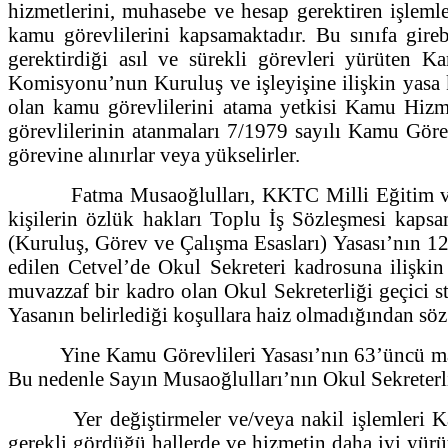
hizmetlerini, muhasebe ve hesap gerektiren işlemle
kamu görevlilerini kapsamaktadır. Bu sınıfa gir
gerektirdiği asıl ve sürekli görevleri yürüten 
Komisyonu’nun Kuruluş ve işleyişine ilişkin yasa k
olan kamu görevlilerini atama yetkisi Kamu Hizm
görevlilerinin atanmaları 7/1979 sayılı Kamu Göre
görevine alınırlar veya yükselirler.
Fatma Musaoğlulları, KKTC Milli Eğitim ve Kültü
kişilerin özlük hakları Toplu İş Sözleşmesi kaps
(Kuruluş, Görev ve Çalışma Esasları) Yasası’nın 1
edilen Cetvel’de Okul Sekreteri kadrosuna ilişkin
muvazzaf bir kadro olan Okul Sekreterliği geçici s
Yasanın belirlediği koşullara haiz olmadığından sö
Yine Kamu Görevlileri Yasası’nın 63’üncü maddes
Bu nedenle Sayın Musaoğlulları’nın Okul Sekreterliğ
Yer değiştirmeler ve/veya nakil işlemleri Kamu
gerekli gördüğü hallerde ve hizmetin daha iyi yürü