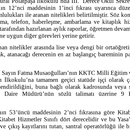
olatpaşa İlkokulu’nda III. Derece Okul Sekreter
’nın 12’nci maddesinin 1’inci fıkrası uyarınca dü
ulukları ile aranan nitelikleri belirtilmiştir. Söz k
ma, telefon, haberleşme, ambarlama ve kitaplık hiz
ından hazırlanan aylık raporlar, öğretmen devamları
e uygun diğer görevleri yerine getirir.
itelikler arasında lise veya dengi bir ortaöğreti
ak, atanacağı derecenin en az başlangıç bareminin pa
yın Fatma Musaoğulları’nın KKTC Milli Eğitim ve K
İlkokulu’na tamamen geçici statüde işçi olarak çal
ndirildiğini, buna bağlı olarak kadrosunda veya 
min Daire Müdürü’nün sözlü talimatı üzerine 9 
üncü maddesinin 2’nci fıkrasına göre Kitabet 
itabet Hizmetler Sınıfı dört derecelidir ve bu Yasa
 ve çıkış kayıtlarını tutan, santral operatörlüğü ile 