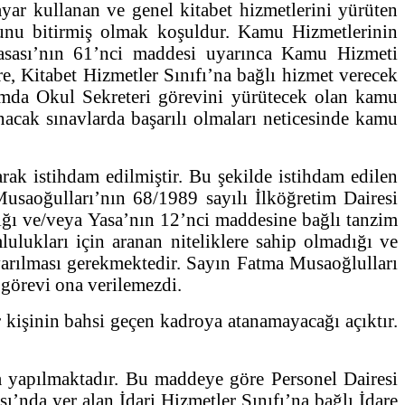
ayar kullanan ve genel kitabet hizmetlerini yürüten
munu bitirmiş olmak koşuldur. Kamu Hizmetlerinin
 Yasası’nın 61’nci maddesi uyarınca Kamu Hizmeti
e, Kitabet Hizmetler Sınıfı’na bağlı hizmet verecek
amda Okul Sekreteri görevini yürütecek olan kamu
acak sınavlarda başarılı olmaları neticesinde kamu
 istihdam edilmiştir. Bu şekilde istihdam edilen
usaoğulları’nın 68/1989 sayılı İlköğretim Dairesi
ığı ve/veya Yasa’nın 12’nci maddesine bağlı tanzim
ulukları için aranan niteliklere sahip olmadığı ve
 varılması gerekmektedir. Sayın Fatma Musaoğlulları
 görevi ona verilemezdi.
şinin bahsi geçen kadroya atanamayacağı açıktır.
yapılmaktadır. Bu maddeye göre Personel Dairesi
’nda yer alan İdari Hizmetler Sınıfı’na bağlı İdare