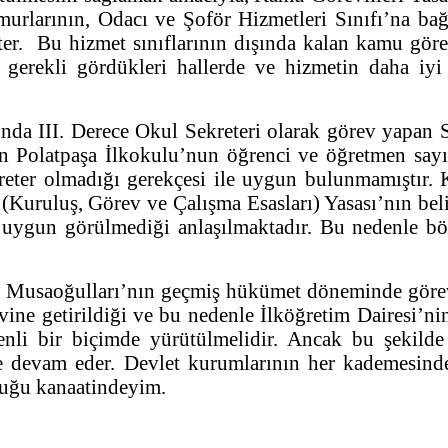
urlarının, Odacı ve Şoför Hizmetleri Sınıfı’na bağlı
r. Bu hizmet sınıflarının dışında kalan kamu görev
r, gerekli gördükleri hallerde ve hizmetin daha 
II. Derece Okul Sekreteri olarak görev yapan Sa
n Polatpaşa İlkokulu’nun öğrenci ve öğretmen sayı
eter olmadığı gerekçesi ile uygun bulunmamıştır.
 (Kuruluş, Görev ve Çalışma Esasları) Yasası’nın beli
e uygun görülmediği anlaşılmaktadır. Bu nedenle böy
aoğulları’nın geçmiş hükümet döneminde görev y
vine getirildiği ve bu nedenle İlköğretim Dairesi’nin
enli bir biçimde yürütülmelidir. Ancak bu şekilde 
ne devam eder. Devlet kurumlarının her kademesind
duğu kanaatindeyim.