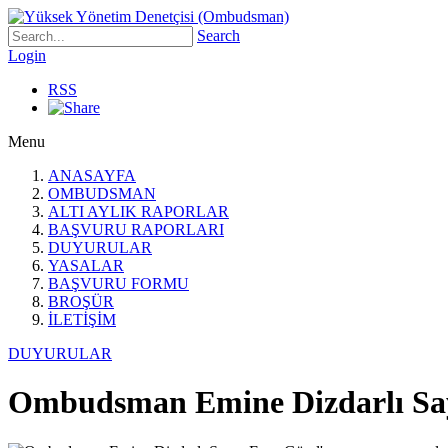
Search
Login
RSS
Menu
ANASAYFA
OMBUDSMAN
ALTI AYLIK RAPORLAR
BAŞVURU RAPORLARI
DUYURULAR
YASALAR
BAŞVURU FORMU
BROŞÜR
İLETİŞİM
DUYURULAR
Ombudsman Emine Dizdarlı Sayı