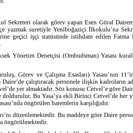
ul Sekreteri olarak görev yapan Esen Güral Daire
 yazmak suretiyle Yeniboğaziçi İlkokulu’na Sekre
rine geçici işçi statüsünde istihdam edilen Fatma 
.
ksek Yönetim Denetçisi (Ombudsman) Yasası kuralla
örev ve Çalışma Esasları) Yasası’nın 11’inci 
aire’de çalıştıracak personele ilişkin kadroların adı,
el’de yer almaktadır. Söz konusu Cetvel’e göre Daire 
 doldurulur. Bu Yasa’ya ekli Birinci Cetvel’de her 
asası’nda öngörülen baremlerin karşılığıdır.
düzenlemektedir. Bu maddeye göre Daire personelin
da öngörülmektedir.