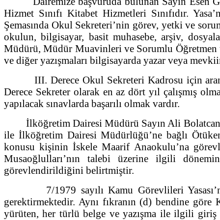
Dairemize başvuruda bulunan Sayın Esen Güral P
Hizmet Sınıfı Kitabet Hizmetleri Sınıfıdır. Yasa
Şemasında Okul Sekreteri’nin görev, yetki ve soruml
okulun, bilgisayar, basit muhasebe, arşiv, dosyala
Müdürü, Müdür Muavinleri ve Sorumlu Öğretmen taraf
ve diğer yazışmaları bilgisayarda yazar veya mevkiin
III. Derece Okul Sekreteri Kadrosu için aranan n
Derece Sekreter olarak en az dört yıl çalışmış olm
yapılacak sınavlarda başarılı olmak vardır.
İlköğretim Dairesi Müdürü Sayın Ali Bolatcan Sa
ile İlköğretim Dairesi Müdürlüğü’ne bağlı Ötüken 
konusu kişinin İskele Maarif Anaokulu’na görevle
Musaoğlulları’nın talebi üzerine ilgili döne
görevlendirildiğini belirtmiştir.
7/1979 sayılı Kamu Görevlileri Yasası’nın 53’
gerektirmektedir. Aynı fıkranın (d) bendine göre K
yürüten, her türlü belge ve yazışma ile ilgili giriş