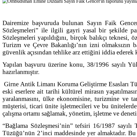
Dairemize başvuruda bulunan Sayın Faik Gence
Sözleşmeleri” ile ilgili gayri yasal bir şekilde
Sözleşmeleri yapıldığını, birçok balıkçı teknesi,
Turizm ve Çevre Bakanlığı’nın izni olmaksızın b
güvenlik açısından tehlike arz ettiğini iddia ederek
Yapılan başvuru üzerine konu, 38/1996 sayılı Yü
hazırlanmıştır.
Girne Antik Limanı Koruma Geliştirme Esasları T
eski eserlere ait tarihi kültürel mirasın yaşatılmas
yaralanmasını, ülke ekonomisine, turizmine ve tan
müşterisi, ticari ünite işletmecileri ve bu üniteler
çalışma ortamı sağlamak, yönetim, işletme ve denetim
“Bağlama Sözleşmesi’nin” tefsiri 16/1987 sayılı 
Tüzüğü’nün 2’inci maddesinde yer almaktadır. Bu t