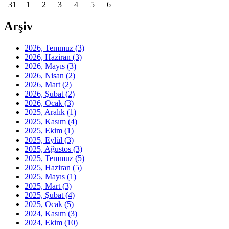
31
1
2
3
4
5
6
Arşiv
2026, Temmuz
(3)
2026, Haziran
(3)
2026, Mayıs
(3)
2026, Nisan
(2)
2026, Mart
(2)
2026, Şubat
(2)
2026, Ocak
(3)
2025, Aralık
(1)
2025, Kasım
(4)
2025, Ekim
(1)
2025, Eylül
(3)
2025, Ağustos
(3)
2025, Temmuz
(5)
2025, Haziran
(5)
2025, Mayıs
(1)
2025, Mart
(3)
2025, Şubat
(4)
2025, Ocak
(5)
2024, Kasım
(3)
2024, Ekim
(10)