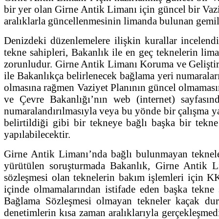
bir yer olan Girne Antik Limanı için güncel bir Va
aralıklarla güncellenmesinin limanda bulunan gemile
Denizdeki düzenlemelere ilişkin kurallar incelend
tekne sahipleri, Bakanlık ile en geç teknelerin lim
zorunludur. Girne Antik Limanı Koruma ve Geliştirm
ile Bakanlıkça belirlenecek bağlama yeri numaralar
olmasına rağmen Vaziyet Planının güncel olmamasın
ve Çevre Bakanlığı’nın web (internet) sayfasınd
numaralandırılmasıyla veya bu yönde bir çalışma y
belirtildiği gibi bir tekneye bağlı başka bir tek
yapılabilecektir.
Girne Antik Limanı’nda bağlı bulunmayan teknele
yürütülen soruşturmada Bakanlık, Girne Antik 
sözleşmesi olan teknelerin bakım işlemleri için K
içinde olmamalarından istifade eden başka tekne s
Bağlama Sözleşmesi olmayan tekneler kaçak durum
denetimlerin kısa zaman aralıklarıyla gerçekleşmed