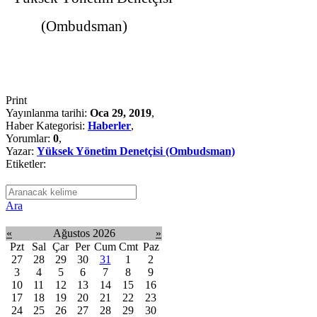
(Ombudsman)
Print
Yayınlanma tarihi:
Oca 29, 2019
,
Haber Kategorisi:
Haberler
,
Yorumlar:
0
,
Yazar:
Yüksek Yönetim Denetçisi (Ombudsman)
Etiketler:
Ara
«
Ağustos 2026
»
Pzt
Sal
Çar
Per
Cum
Cmt
Paz
27
28
29
30
31
1
2
3
4
5
6
7
8
9
10
11
12
13
14
15
16
17
18
19
20
21
22
23
24
25
26
27
28
29
30