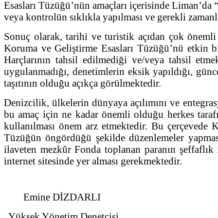
Esasları Tüzüğü’nün amaçları içerisinde Liman’da “
veya kontrolün sıklıkla yapılması ve gerekli zamanl
Sonuç olarak, tarihi ve turistik açıdan çok önem
Koruma ve Geliştirme Esasları Tüzüğü’nü etkin bi
Harçlarının tahsil edilmediği ve/veya tahsil etm
uygulanmadığı, denetimlerin eksik yapıldığı, günc
taşıtının olduğu açıkça görülmektedir.
Denizcilik, ülkelerin dünyaya açılımını ve entegr
bu amaç için ne kadar önemli olduğu herkes tarafı
kullanılması önem arz etmektedir. Bu çerçevede 
Tüzüğün öngördüğü şekilde düzenlemeler yapması,
ilaveten mezkûr Fonda toplanan paranın şeffaflık
internet sitesinde yer alması gerekmektedir.
Emine DİZDARLI
Yüksek Yönetim Denetçisi