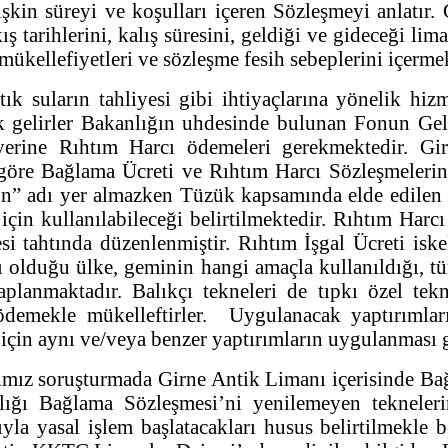
işkin süreyi ve koşulları içeren Sözleşmeyi anlatır.
çıkış tarihlerini, kalış süresini, geldiği ve gideceği
n mükellefiyetleri ve sözleşme fesih sebeplerini içerme
atık suların tahliyesi gibi ihtiyaçlarına yönelik hiz
 gelirler Bakanlığın uhdesinde bulunan Fonun Gelirl
 yerine Rıhtım Harcı ödemeleri gerekmektedir. G
göre Bağlama Ücreti ve Rıhtım Harcı Sözleşmelerin
n” adı yer almazken Tüzük kapsamında elde edilen b
için kullanılabileceği belirtilmektedir. Rıhtım Har
esi tahtında düzenlenmiştir. Rıhtım İşgal Ücreti i
lı olduğu ülke, geminin hangi amaçla kullanıldığı, t
anmaktadır. Balıkçı tekneleri de tıpkı özel tek
ödemekle mükelleftirler. Uygulanacak yaptırımları
için aynı ve/veya benzer yaptırımların uygulanması 
ız soruşturmada Girne Antik Limanı içerisinde Ba
ığı Bağlama Sözleşmesi’ni yenilemeyen tekneleri
la yasal işlem başlatacakları husus belirtilmekle b