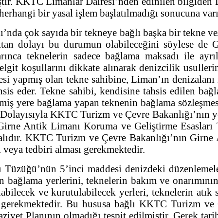
tir. KKTC Limanlar Dairesi’nden edinilen bilgiden 
herhangi bir yasal işlem başlatılmadığı sonucuna var
’nda çok sayıda bir tekneye bağlı başka bir tekne ve
an dolayı bu durumun olabileceğini söylese de G
rınca teknelerin sadece bağlama maksadı ile ayrı
lgit koşullarını dikkate alınarak denizcilik usull
 yapmış olan tekne sahibine, Liman’ın denizalanı içi
sis eder. Tekne sahibi, kendisine tahsis edilen b
miş yere bağlama yapan teknenin bağlama sözleşmesi t
. Dolayısıyla KKTC Turizm ve Çevre Bakanlığı’nın y
esi Girne Antik Limanı Koruma ve Geliştirme Esasla
talıdır. KKTC Turizm ve Çevre Bakanlığı’nın Girne 
i veya tedbiri alması gerekmektedir.
 Tüzüğü’nün 5’inci maddesi denizdeki düzenlemelere
n bağlama yerlerini, teknelerin bakım ve onarımının 
bilecek ve kurutulabilecek yerleri, teknelerin atık su
esi gerekmektedir. Bu hususa bağlı KKTC Turizm ve
ziyet Planının olmadığı tespit edilmiştir. Gerek tar