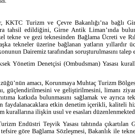
r, KKTC Turizm ve Çevre Bakanlığı’na bağlı Gir
 para tahsil edildiğini, Girne Antik Liman’ında 
 özel tekne ve gezi teknesinden Bağlama Ücreti ve R
aşka tekneler üzerine bağlanan yatların yıllardı
 konunun Dairemiz tarafından soruşturulmasını talep e
ksek Yönetim Denetçisi (Ombudsman) Yasası kuralla
üzüğü’nün amacı, Korunmaya Muhtaç Turizm Bölgesi 
ını, güçlendirilmesini ve geliştirilmesini, limanı zi
ıtıma katkıda bulunmasını sağlamak ve ayrıca tekn
den faydalanacaklara etkin denetim içerikli, kalitel
 kurallarına ilişkin usul ve esasları düzenlenmekted
Turizm Endüstri Teşvik Yasası tahtında çıkartılan
efsire göre Bağlama Sözleşmesi, Bakanlık ile tekne 