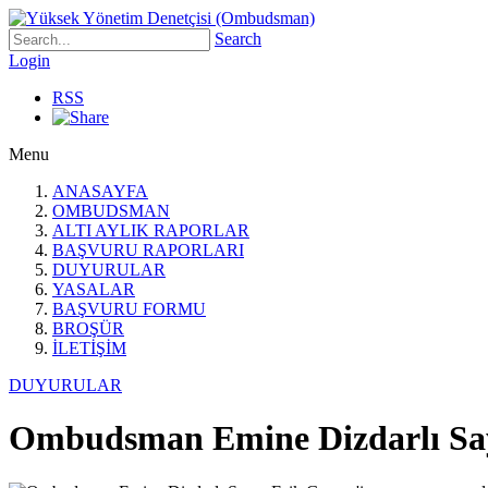
Search
Login
RSS
Menu
ANASAYFA
OMBUDSMAN
ALTI AYLIK RAPORLAR
BAŞVURU RAPORLARI
DUYURULAR
YASALAR
BAŞVURU FORMU
BROŞÜR
İLETİŞİM
DUYURULAR
Ombudsman Emine Dizdarlı Sayı