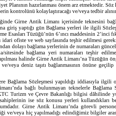
ziyet Planının hazırlanması önem arz etmektedir. Sö
rin kontrolünü kolaylaştıracağı ve/veya tedbir alınır
iğinde Girne Antik Limanı içerisinde teknesini ba
ana giriş yaptığı gün Bağlama yerleri ile ilgili Söz
e Esasları Tüzüğü’nün 6’ıncı maddesinin 2’inci fıkr
ı idari ofiste ve web sayfasında teşhir edilmesi ge
dan dolayı bağlama yerlerinin de numaraları güncel 
a/sitesinde bağlama yeri numaraları teşhir edilm
apılması halinde Girne Antik Limanı’na Tüzüğün ön
ne ve/veya deniz taşıtı bağlanmasının önüne geçili
re Bağlama Sözleşmesi yapıldığı iddiasıyla ilgil
Limanı’nda bağlı bulunmayan teknelerle Bağlama 
KTC Turizm ve Çevre Bakanlığı bilgisi dâhilinde yur
ahiplerinin ise söz konusu yerleri kullandıkları 
dadır. Girne Antik Limanı’nda görevli personelin 
iği ve/veya hiç yapılmadığı edindiğimiz bilgiler a