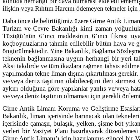
konuda herhangi bir dava numarası elde edilememiş
ilişkin veya Rıhtım Harcını ödemeyen tekneler için 
Daha önce de belirttiğimiz üzere Girne Antik Limanı
Turizm ve Çevre Bakanlığı kimi zaman yoğunlukt
Tüzüğü’nün 6’ıncı maddesinin 6’ıncı fıkrası uya
koçboynuzlarına tahmin edilebilir bütün hava ve ge
öngörülmektedir. Yine Bakanlık, Bağlama Sözleşmesi
teknenin bağlanmasına uygun herhangi bir yeri tah
Aksi takdirde ve tüm ikazlara rağmen tahsis edilme
yapılmadan tekne liman dışına çıkartılması gerekir
ve/veya deniz taşıtının olabileceğini ileri sürm
aykırı olduğuna göre yapılanlar yanlış ve/veya ha
ve/veya deniz taşıtının olmaması için gerekli önlem
Girne Antik Limanı Koruma ve Geliştirme Esasları
Bakanlık, liman içerisinde barınacak olan tekneleri
içerisinde çamaşır, bulaşık, yelken, şişme bot yıkana
yerleri bir Vaziyet Planı hazırlayarak düzenlem
Girne Antik Limanı’ı için hazırlanmış güncel bir Va