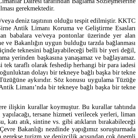
Limanlar Dairesi tarafından Bağlama Sözleşmelerine
ılması gerekmektedir.
/veya deniz taşıtının olduğu tespit edilmiştir. KKTC
irne Antik Limanı Koruma ve Geliştirme Esasları
lan babalara ve/veya pontonlar üzerinde yer alan
erine ve Bakanlığın uygun bulduğu tarzda bağlanması
nde teknesini bağlayabileceği belli bir yeri değil,
ağlama yerinden başkasına yanaşamaz ve bağlayamaz.
ek taraflı olarak feshedip herhangi bir para iadesi
oğunluktan dolayı bir tekneye bağlı başka bir tekne
rı Tüzüğüne aykırıdır. Söz konusu uygulama Tüzüğe
Antik Limanı’nda bir tekneye bağlı başka bir tekne
 ilişkin kurallar koymuştur. Bu kurallar tahtında
yapılacağı, tersane hizmeti verilecek yerleri, liman
, katı atık, sintine vs. gibi atıkların bırakabileceği
 Çevre Bakanlığı nezdinde yapığımız soruşturmada
ih gerekse turizm ve denizcilik açısından çok önemli