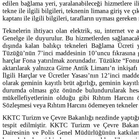
edilen bağlama yeri, yaralanabileceği hizmetlere il
tekne ile ilgili bilgileri, teknenin limana giriş ve 
kaptanı ile ilgili bilgileri, tarafların uyması gereke
Teknelerin ihtiyacı olan elektrik, su, internet ve 
Genelge ile duyurulur. Bu hizmetlerden sağlanacak
dışında kalan balıkçı tekneleri Bağlama Ücreti
Tüzüğü’nün 7’inci maddesinin 10’uncu fıkrasına 
harçlar Fona yatırılmak zorundadır. Tüzükte “Fonu
aktarılarak yalnızca Girne Antik Limanı’n inkişafı 
İlgili Harçlar ve Ücretler Yasası’nın 12’inci madd
olarak geminin kayıtlı brüt ağırlığı, geminin kayıt
durumda olması göz önünde bulundurularak hesapl
mükellefiyetlerinin olduğu gibi Rıhtım Harcını 
Sözleşmesi veya Rıhtım Harcını ödemeyen tekneler 
KKTC Turizm ve Çevre Bakanlığı nezdinde yaptığım
tespit edilmiştir. KKTC Turizm ve Çevre Bakanl
Dairesinin ve Polis Genel Müdürlüğünün katkılarıy