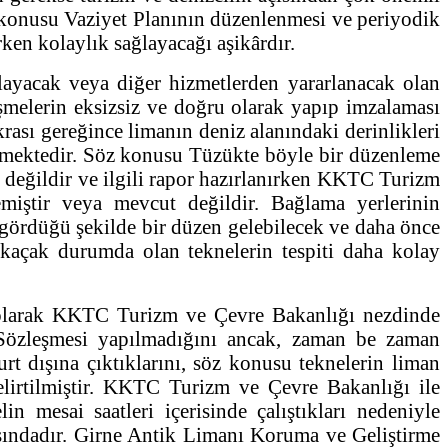
z konusu Vaziyet Planının düzenlenmesi ve periyodik
ken kolaylık sağlayacağı aşikârdır.
ğlayacak veya diğer hizmetlerden yararlanacak olan
leşmelerin eksizsiz ve doğru olarak yapıp imzalaması
ası gereğince limanın deniz alanındaki derinlikleri
rekmektedir. Söz konusu Tüzükte böyle bir düzenleme
değildir ve ilgili rapor hazırlanırken KKTC Turizm
emiştir veya mevcut değildir. Bağlama yerlerinin
gördüğü şekilde bir düzen gelebilecek ve daha önce
p kaçak durumda olan teknelerin tespiti daha kolay
i olarak KKTC Turizm ve Çevre Bakanlığı nezdinde
Sözleşmesi yapılmadığını ancak, zaman be zaman
t dışına çıktıklarını, söz konusu teknelerin liman
belirtilmiştir. KKTC Turizm ve Çevre Bakanlığı ile
mesai saatleri içerisinde çalıştıkları nedeniyle
rasındadır. Girne Antik Limanı Koruma ve Geliştirme