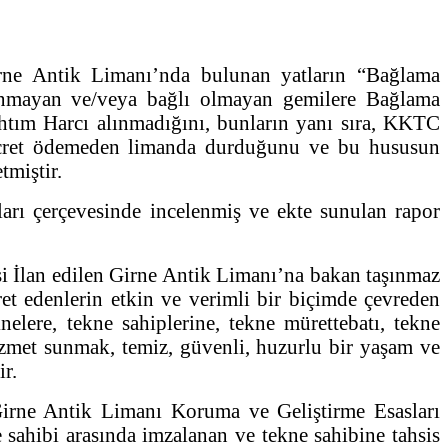
ne Antik Limanı’nda bulunan yatların “Bağlama
bulunmayan ve/veya bağlı olmayan gemilere Bağlama
ıhtım Harcı alınmadığını, bunların yanı sıra, KKTC
r ücret ödemeden limanda durduğunu ve bu hususun
tmiştir.
rı çerçevesinde incelenmiş ve ekte sunulan rapor
İlan edilen Girne Antik Limanı’na bakan taşınmaz
yaret edenlerin etkin ve verimli bir biçimde çevreden
elere, tekne sahiplerine, tekne mürettebatı, tekne
i hizmet sunmak, temiz, güvenli, huzurlu bir yaşam ve
ir.
 Girne Antik Limanı Koruma ve Geliştirme Esasları
sahibi arasında imzalanan ve tekne sahibine tahsis