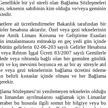
 Genellikle bir yıl süreli olan Bağlama Sözleşmeleri
 limanı, teknenin sahibinin kim olduğu ve/veya geminin
ktedir.
metlere ait ücretlendirmeler Bakanlık tarafından bir
er hesabına aktarılır. Özel veya gezi teknelerinin
irne Antik Limanı Koruma ve Geliştirme Esasları
in imzalanmasını müteakip en geç yedi gün içinde
ütün gelirlerin 02-06-203 sayılı Gelirler Hesabına
cı veya Rıhtım İşgal Ücreti 83/2007 sayılı Gemilerle
skelede veya rıhtımda bağlı olan her gemiden günlük
ürü ve kış mevsimi boyunca en az bir ay süreyle atıl
ne veya gezi teknelerinin bağlama ücretini ödeme
n belirli kıstaslar içinde olması ve her Bağlama
gerekir.
ğlama Sözleşmesi’ni yenilemeyen teknelerin olduğu
n limandan ayrılmalarını sağlamak için Limanlar
eraber bu hususla ilgili somut bir bilgiye veya bu