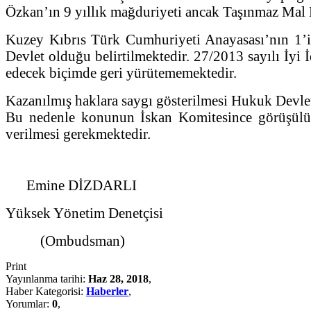
Özkan’ın 9 yıllık mağduriyeti ancak Taşınmaz Mal Koç
Kuzey Kıbrıs Türk Cumhuriyeti Anayasası’nın 1’i
Devlet olduğu belirtilmektedir. 27/2013 sayılı İyi İ
edecek biçimde geri yürütememektedir.
Kazanılmış haklara saygı gösterilmesi Hukuk Devlet
Bu nedenle konunun İskan Komitesince görüşülüp
verilmesi gerekmektedir.
Emine DİZDARLI
Yüksek Yönetim Denetçisi
(Ombudsman)
Print
Yayınlanma tarihi:
Haz 28, 2018
,
Haber Kategorisi:
Haberler
,
Yorumlar:
0
,