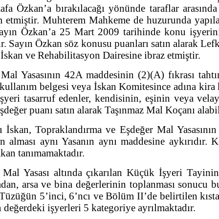
stafa Özkan’a bırakılacağı yönünde taraflar arasın
etmiştir. Muhterem Mahkeme de huzurunda yapılan
ın Özkan’a 25 Mart 2009 tarihinde konu işyerini
tir. Sayın Özkan söz konusu puanları satın alarak L
İskan ve Rehabilitasyon Dairesine ibraz etmiştir.
Mal Yasasının 42A maddesinin (2)(A) fıkrası taht
 kullanım belgesi veya İskan Komitesince adına kira 
ri tasarruf edenler, kendisinin, eşinin veya velay
şdeğer puanı satın alarak Taşınmaz Mal Koçanı alabi
 İskan, Topraklandırma ve Eşdeğer Mal Yasasının 
an alması aynı Yasanın aynı maddesine aykırıdır. Ko
mkan tanımamaktadır.
r Mal Yasası altında çıkarılan Küçük İşyeri Tayi
nmadan, arsa ve bina değerlerinin toplanması sonucu 
 Tüzüğün 5’inci, 6’ncı ve Bölüm II’de belirtilen kısta
 değerdeki işyerleri 5 kategoriye ayrılmaktadır.