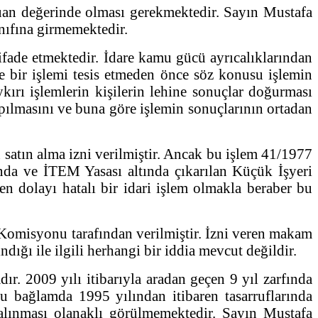
 puan değerinde olması gerekmektedir. Sayın Mustafa
nıfına girmemektedir.
 ifade etmektedir. İdare kamu gücü ayrıcalıklarından
e bir işlemi tesis etmeden önce söz konusu işlemin
ırı işlemlerin kişilerin lehine sonuçlar doğurması
pılmasını ve buna göre işlemin sonuçlarının ortadan
satın alma izni verilmiştir. Ancak bu işlem 41/1977
ında ve İTEM Yasası altında çıkarılan Küçük İşyeri
 dolayı hatalı bir idari işlem olmakla beraber bu
Komisyonu tarafından verilmiştir. İzni veren makam
ğı ile ilgili herhangi bir iddia mevcut değildir.
r. 2009 yılı itibarıyla aradan geçen 9 yıl zarfında
u bağlamda 1995 yılından itibaren tasarruflarında
 alınması olanaklı görülmemektedir. Sayın Mustafa