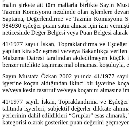
malın şirkete ait tüm mallarla birlikte Sayın Mu
Tazmin Komisyonu nezdinde olan işlemlere devam 
Saptama, Değerlendirme ve Tazmin Komisyonu Say
984930 eşdeğer puanı satın alması için izin vermiş
neticesinde Değer Belgesi veya Puan Belgesi alarak 
41/1977 sayılı İskan, Topraklandırma ve Eşdeğer 
yapılan kira sözleşmesi ve/veya Bakanlıkça verilen
Malzeme Dairesi tarafından akdedilmeyen küçük işye
benzer nitelikte taşınmaz mal olmaması koşuluyla, e
Sayın Mustafa Özkan 2002 yılında 41/1977 sayılı
işyerine koçan aldığından ikinci bir işyerine koç
ve/veya kesin tasarruf ve/veya koçanını almasına i
41/1977 sayılı İskan, Topraklandırma ve Eşdeğe
tahtında işyerleri; sübjektif değerler dikkate alı
yerlerinin dahil edildikleri “Gruplar” esas alınarak,
kategorisi olarak gösterilen puan değerini geçmeyen