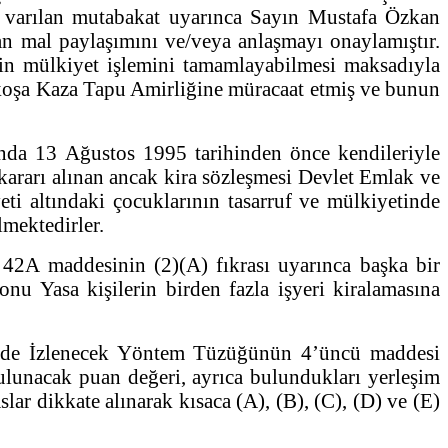
da varılan mutabakat uyarınca Sayın Mustafa Özkan
 mal paylaşımını ve/veya anlaşmayı onaylamıştır.
n mülkiyet işlemini tamamlayabilmesi maksadıyla
efkoşa Kaza Tapu Amirliğine müracaat etmiş ve bunun
ında 13 Ağustos 1995 tarihinden önce kendileriyle
kararı alınan ancak kira sözleşmesi Devlet Emlak ve
eti altındaki çocuklarının tasarruf ve mülkiyetinde
lmektedirler.
42A maddesinin (2)(A) fıkrası uyarınca başka bir
nu Yasa kişilerin birden fazla işyeri kiralamasına
ninde İzlenecek Yöntem Tüzüğünün 4’üncü maddesi
bulunacak puan değeri, ayrıca bulundukları yerleşim
slar dikkate alınarak kısaca (A), (B), (C), (D) ve (E)