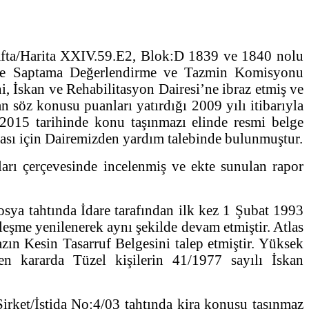
afta/Harita XXIV.59.E2, Blok:D 1839 ve 1840 nolu
inde Saptama Değerlendirme ve Tazmin Komisyonu
i, İskan ve Rehabilitasyon Dairesi’ne ibraz etmiş ve
n söz konusu puanları yatırdığı 2009 yılı itibarıyla
2015 tarihinde konu taşınmazı elinde resmi belge
lması için Dairemizden yardım talebinde bulunmuştur.
rı çerçevesinde incelenmiş ve ekte sunulan rapor
sya tahtında İdare tarafından ilk kez 1 Şubat 1993
leşme yenilenerek aynı şekilde devam etmiştir. Atlas
ın Kesin Tasarruf Belgesini talep etmiştir. Yüksek
n kararda Tüzel kişilerin 41/1977 sayılı İskan
rket/İstida No:4/03 tahtında kira konusu taşınmaz