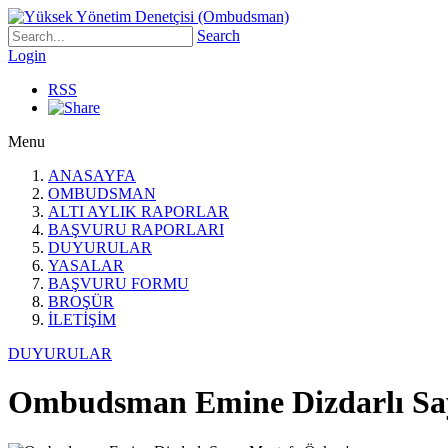
Search
Login
RSS
Menu
ANASAYFA
OMBUDSMAN
ALTI AYLIK RAPORLAR
BAŞVURU RAPORLARI
DUYURULAR
YASALAR
BAŞVURU FORMU
BROŞÜR
İLETİŞİM
DUYURULAR
Ombudsman Emine Dizdarlı Say