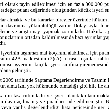
eri olarak tayin edilebilmesi için en fazla 800.000
0 eşdeğer puanı değerinde olduğundan küçük işyeri sı
rarlar almakta ve bu kararlar bireyler üzerinde hüküm
gun davranma yükümlülüğü vardır. Dolayısıyla, İdar
leme ve araştırmayı yapmak zorundadır. Hukuka ayk
onuçlarının ortadan kaldırılmasında bazı ayrımlar ya
dir.
yerinin taşınmaz mal koçanını alabilmesi için puan 
ının 42A maddesinin (2)(A) fıkrası koşulları taht
usu işyerinin küçük işyeri sınıfına girememesinden
ydana gelmiştir.
t 2009 tarihinde Saptama Değerlendirme ve Tazmin 
 alma izni yok hükmünde olmadığı gibi hile ile alındı
ın tasarrufundadır ve işyeri olarak kullanılmaktadı
n dava açılmamış ve puanları iade edilmemiştir. B
 veya yanlış değerlendirdiği hata neticesinde geri