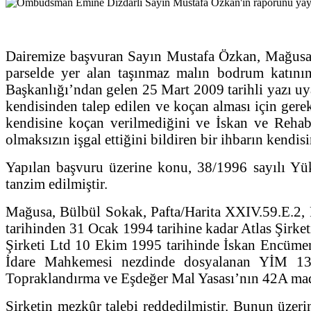
Dairemize başvuran Sayın Mustafa Özkan, Mağusa’
parselde yer alan taşınmaz malın bodrum katın
Başkanlığı’ndan gelen 25 Mart 2009 tarihli yazı uya
kendisinden talep edilen ve koçan alması için gerek
kendisine koçan verilmediğini ve İskan ve Rehab
olmaksızın işgal ettiğini bildiren bir ihbarın kend
Yapılan başvuru üzerine konu, 38/1996 sayılı Yü
tanzim edilmiştir.
Mağusa, Bülbül Sokak, Pafta/Harita XXIV.59.E.2, P
tarihinden 31 Ocak 1994 tarihine kadar Atlas Şirket
Şirketi Ltd 10 Ekim 1995 tarihinde İskan Encümeni
İdare Mahkemesi nezdinde dosyalanan YİM 137/2
Topraklandırma ve Eşdeğer Mal Yasası’nın 42A mad
Şirketin mezkûr talebi reddedilmiştir. Bunun üze