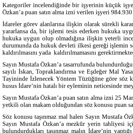
Kategoriler incelendiğinde bir işyerinin küçük işy
Özkan’a puan satın alma izni verilen işyeri 984.93
İdareler görev alanlarına ilişkin olarak sürekli ka
yararlansa da, bir işlemi tesis ederken hukuka uy
hukuka uygun olup olmadığına ilişkin yeterli ince
durumunda da hukuk devleti ilkesi gereği işlemin s
kaldırılmasını yada kaldırılmamasını gerektirmekte
Sayın Mustafa Özkan’a tasarrufunda bulundurduğu iş
sayılı İskan, Topraklandırma ve Eşdeğer Mal Yasas
Tayininde İzlenecek Yöntem Tüzüğüne göre söz kon
husus İdare’nin hatalı bir eyleminin neticesinde me
Sayın Mustafa Özkan’a puan satın alma izni 25 Mar
yetkili olan makam olduğundan söz konusu puan satın
Söz konusu taşınmaz mal halen Sayın Mustafa Özkan’
Sayın Mustafa Özkan’a mezkûr yerin tahliyesi içi
bulundurdukları taşınmaz malın İdare’nin yaptığı