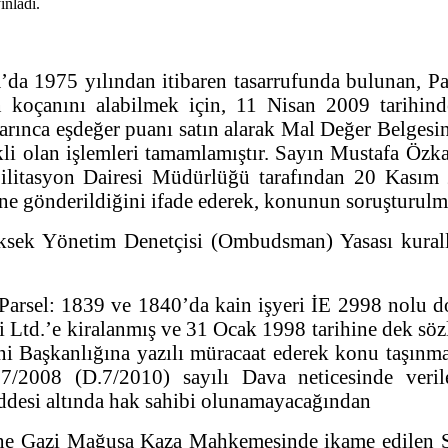
da 1975 yılından itibaren tasarrufunda bulunan, P
ın koçanını alabilmek için, 11 Nisan 2009 tarih
rınca eşdeğer puanı satın alarak Mal Değer Belgesin
li olan işlemleri tamamlamıştır. Sayın Mustafa Özka
ilitasyon Dairesi Müdürlüğü tarafından 20 Kasım 
isine gönderildiğini ifade ederek, konunun soruşturu
ksek Yönetim Denetçisi (Ombudsman) Yasası kuralla
arsel: 1839 ve 1840’da kain işyeri İE 2998 nolu do
i Ltd.’e kiralanmış ve 31 Ocak 1998 tarihine dek söz
 Başkanlığına yazılı müracaat ederek konu taşınmaz
008 (D.7/2010) sayılı Dava neticesinde verile
desi altında hak sahibi olunamayacağından
rine Gazi Mağusa Kaza Mahkemesinde ikame edilen Şi