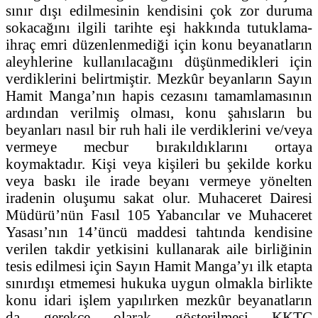
sınır dışı edilmesinin kendisini çok zor duruma
sokacağını ilgili tarihte eşi hakkında tutuklama-
ihraç emri düzenlenmediği için konu beyanatların
aleyhlerine kullanılacağını düşünmedikleri için
verdiklerini belirtmiştir. Mezkûr beyanların Sayın
Hamit Manga’nın hapis cezasını tamamlamasının
ardından verilmiş olması, konu şahısların bu
beyanları nasıl bir ruh hali ile verdiklerini ve/veya
vermeye mecbur bırakıldıklarını ortaya
koymaktadır. Kişi veya kişileri bu şekilde korku
veya baskı ile irade beyanı vermeye yönelten
iradenin oluşumu sakat olur. Muhaceret Dairesi
Müdürü’nün Fasıl 105 Yabancılar ve Muhaceret
Yasası’nın 14’üncü maddesi tahtında kendisine
verilen takdir yetkisini kullanarak aile birliğinin
tesis edilmesi için Sayın Hamit Manga’yı ilk etapta
sınırdışı etmemesi hukuka uygun olmakla birlikte
konu idari işlem yapılırken mezkûr beyanatların
da gerekçe olarak gösterilmesi KKTC