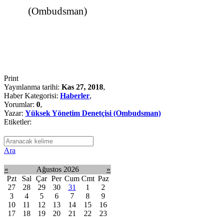
(Ombudsman)
Print
Yayınlanma tarihi:
Kas 27, 2018
,
Haber Kategorisi:
Haberler
,
Yorumlar:
0
,
Yazar:
Yüksek Yönetim Denetçisi (Ombudsman)
Etiketler:
Ara
«
Ağustos 2026
»
Pzt
Sal
Çar
Per
Cum
Cmt
Paz
27
28
29
30
31
1
2
3
4
5
6
7
8
9
10
11
12
13
14
15
16
17
18
19
20
21
22
23