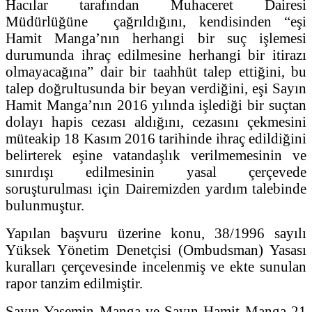
Hacılar tarafından Muhaceret Dairesi
Müdürlüğüne çağrıldığını, kendisinden “eşi
Hamit Manga’nın herhangi bir suç işlemesi
durumunda ihraç edilmesine herhangi bir itirazı
olmayacağına” dair bir taahhüt talep ettiğini, bu
talep doğrultusunda bir beyan verdiğini, eşi Sayın
Hamit Manga’nın 2016 yılında işlediği bir suçtan
dolayı hapis cezası aldığını, cezasını çekmesini
müteakip 18 Kasım 2016 tarihinde ihraç edildiğini
belirterek eşine vatandaşlık verilmemesinin ve
sınırdışı edilmesinin yasal çerçevede
soruşturulması için Dairemizden yardım talebinde
bulunmuştur.
Yapılan başvuru üzerine konu, 38/1996 sayılı
Yüksek Yönetim Denetçisi (Ombudsman) Yasası
kuralları çerçevesinde incelenmiş ve ekte sunulan
rapor tanzim edilmiştir.
Sayın Yasemin Manga ve Sayın Hamit Manga 21