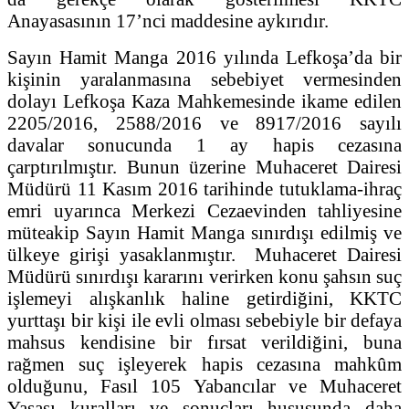
Anayasasının 17’nci maddesine aykırıdır.
Sayın Hamit Manga 2016 yılında Lefkoşa’da bir
kişinin yaralanmasına sebebiyet vermesinden
dolayı Lefkoşa Kaza Mahkemesinde ikame edilen
2205/2016, 2588/2016 ve 8917/2016 sayılı
davalar sonucunda 1 ay hapis cezasına
çarptırılmıştır. Bunun üzerine Muhaceret Dairesi
Müdürü 11 Kasım 2016 tarihinde tutuklama-ihraç
emri uyarınca Merkezi Cezaevinden tahliyesine
müteakip Sayın Hamit Manga sınırdışı edilmiş ve
ülkeye girişi yasaklanmıştır. Muhaceret Dairesi
Müdürü sınırdışı kararını verirken konu şahsın suç
işlemeyi alışkanlık haline getirdiğini, KKTC
yurttaşı bir kişi ile evli olması sebebiyle bir defaya
mahsus kendisine bir fırsat verildiğini, buna
rağmen suç işleyerek hapis cezasına mahkûm
olduğunu, Fasıl 105 Yabancılar ve Muhaceret
Yasası kuralları ve sonuçları hususunda daha