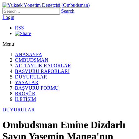
Search
Login
RSS
Menu
ANASAYFA
OMBUDSMAN
ALTI AYLIK RAPORLAR
BAŞVURU RAPORLARI
DUYURULAR
YASALAR
BAŞVURU FORMU
BROŞÜR
İLETİŞİM
DUYURULAR
Ombudsman Emine Dizdarlı
Sayın Yasemin Manga'nın