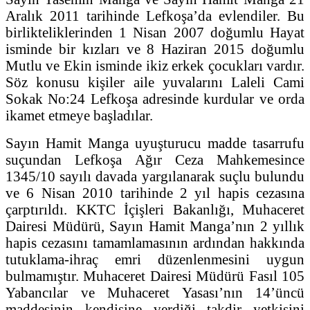
Aralık 2011 tarihinde Lefkoşa’da evlendiler. Bu
birlikteliklerinden 1 Nisan 2007 doğumlu Hayat
isminde bir kızları ve 8 Haziran 2015 doğumlu
Mutlu ve Ekin isminde ikiz erkek çocukları vardır.
Söz konusu kişiler aile yuvalarını Laleli Cami
Sokak No:24 Lefkoşa adresinde kurdular ve orda
ikamet etmeye başladılar.
Sayın Hamit Manga uyuşturucu madde tasarrufu
suçundan Lefkoşa Ağır Ceza Mahkemesince
1345/10 sayılı davada yargılanarak suçlu bulundu
ve 6 Nisan 2010 tarihinde 2 yıl hapis cezasına
çarptırıldı. KKTC İçişleri Bakanlığı, Muhaceret
Dairesi Müdürü, Sayın Hamit Manga’nın 2 yıllık
hapis cezasını tamamlamasının ardından hakkında
tutuklama-ihraç emri düzenlenmesini uygun
bulmamıştır. Muhaceret Dairesi Müdürü Fasıl 105
Yabancılar ve Muhaceret Yasası’nın 14’üncü
maddesinin kendisine verdiği takdir yetkisini