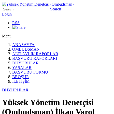
Search
Login
RSS
Menu
ANASAYFA
OMBUDSMAN
ALTI AYLIK RAPORLAR
BAŞVURU RAPORLARI
DUYURULAR
YASALAR
BAŞVURU FORMU
BROŞÜR
İLETİŞİM
DUYURULAR
Yüksek Yönetim Denetçisi
(Ombudsman) İlkan Varol