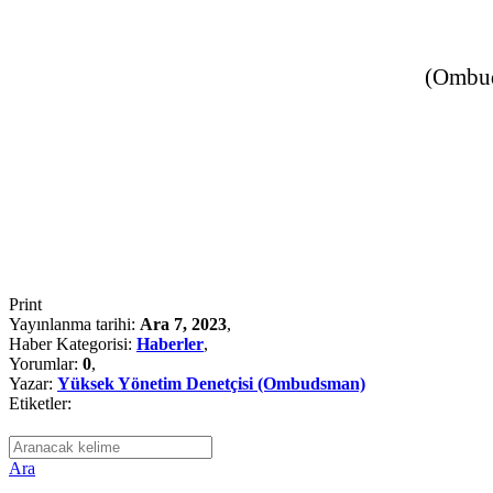
(Ombu
Print
Yayınlanma tarihi:
Ara 7, 2023
,
Haber Kategorisi:
Haberler
,
Yorumlar:
0
,
Yazar:
Yüksek Yönetim Denetçisi (Ombudsman)
Etiketler:
Ara