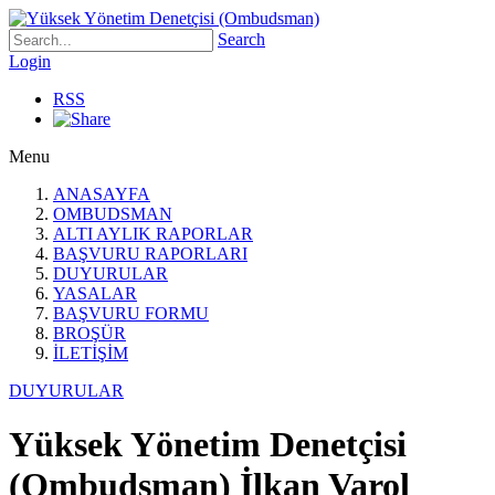
Search
Login
RSS
Menu
ANASAYFA
OMBUDSMAN
ALTI AYLIK RAPORLAR
BAŞVURU RAPORLARI
DUYURULAR
YASALAR
BAŞVURU FORMU
BROŞÜR
İLETİŞİM
DUYURULAR
Yüksek Yönetim Denetçisi
(Ombudsman) İlkan Varol