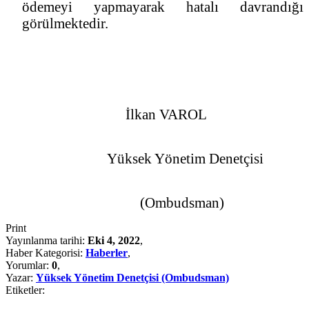
ödemeyi yapmayarak hatalı davrandığı
görülmektedir.
İlkan VAROL
Yüksek Yönetim Denetçisi
(Ombudsman)
Print
Yayınlanma tarihi:
Eki 4, 2022
,
Haber Kategorisi:
Haberler
,
Yorumlar:
0
,
Yazar:
Yüksek Yönetim Denetçisi (Ombudsman)
Etiketler: