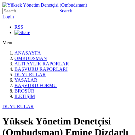
Search
Login
RSS
Menu
ANASAYFA
OMBUDSMAN
ALTI AYLIK RAPORLAR
BAŞVURU RAPORLARI
DUYURULAR
YASALAR
BAŞVURU FORMU
BROŞÜR
İLETİŞİM
DUYURULAR
Yüksek Yönetim Denetçisi
(Ombudsman) Emine Dizdarlı