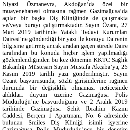
Niyazi Özmanevra, Akdoğan’da özel bir
muayenehanesi olmasına rağmen Gazimağusa’da
açılan bir başka Diş Kliniğinde de çalışmakta
ve/veya burayı çalıştırmaktadır. Sayın Özant, 27
Mart 2019 tarihinde Yataklı Tedavi Kurumları
Dairesi’ne gönderdiği bir yazı ile konuyu Dairenin
bilgisine getirmiş ancak aradan geçen sürede Daire
tarafından bu konuda hiçbir işlem yapılmadığı
gözlemlendiğinden bu kez dönemin KKTC Sağlık
Bakanlığı Müsteşarı Sayın Mustafa Akçaba’ya, 26
Kasım 2019 tarihli yazı gönderilmiştir. Sayın
Özant başvurusunda, sözlü girişimlerine rağmen
durumda bir değişiklik olmaması neticesinde
aldıkları duyum üzerine Gazimağusa Polis
Müdürlüğü’ne başvurduğunu ve 2 Aralık 2019
tarihinde Gazimağusa Şehit İbrahim Kazım
Caddesi, Berçem 1 Apartmanı, No. 6 adresinde
bulunan Smiles Diş Kliniği isimli işyerine
Gazimağusa Polis Müdürlüğü’nce bir denetim