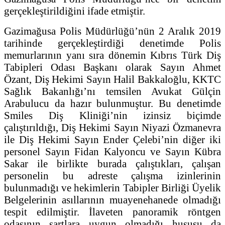
gerçekleştirildiğini ifade etmiştir.
Gazimağusa Polis Müdürlüğü’nün 2 Aralık 2019
tarihinde gerçekleştirdiği denetimde Polis
memurlarının yanı sıra dönemin Kıbrıs Türk Diş
Tabipleri Odası Başkanı olarak Sayın Ahmet
Özant, Diş Hekimi Sayın Halil Bakkaloğlu, KKTC
Sağlık Bakanlığı’nı temsilen Avukat Gülçin
Arabulucu da hazır bulunmuştur. Bu denetimde
Smiles Diş Kliniği’nin izinsiz biçimde
çalıştırıldığı, Diş Hekimi Sayın Niyazi Özmanevra
ile Diş Hekimi Sayın Ender Çelebi’nin diğer iki
personel Sayın Fidan Kalyoncu ve Sayın Kübra
Sakar ile birlikte burada çalıştıkları, çalışan
personelin bu adreste çalışma izinlerinin
bulunmadığı ve hekimlerin Tabipler Birliği Üyelik
Belgelerinin asıllarının muayenehanede olmadığı
tespit edilmiştir. İlaveten panoramik röntgen
odasının şartlara uygun olmadığı hususu da