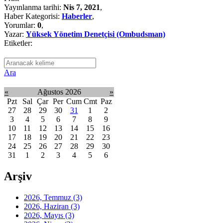
Yayınlanma tarihi:
Nis 7, 2021
,
Haber Kategorisi:
Haberler
,
Yorumlar:
0
,
Yazar:
Yüksek Yönetim Denetçisi (Ombudsman)
Etiketler:
Ara
«
Ağustos 2026
»
Pzt
Sal
Çar
Per
Cum
Cmt
Paz
27
28
29
30
31
1
2
3
4
5
6
7
8
9
10
11
12
13
14
15
16
17
18
19
20
21
22
23
24
25
26
27
28
29
30
31
1
2
3
4
5
6
Arşiv
2026, Temmuz
(3)
2026, Haziran
(3)
2026, Mayıs
(3)