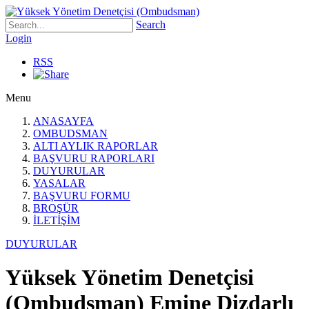
Search
Login
RSS
Menu
ANASAYFA
OMBUDSMAN
ALTI AYLIK RAPORLAR
BAŞVURU RAPORLARI
DUYURULAR
YASALAR
BAŞVURU FORMU
BROŞÜR
İLETİŞİM
DUYURULAR
Yüksek Yönetim Denetçisi
(Ombudsman) Emine Dizdarlı