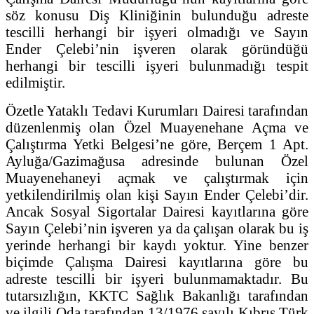
söz konusu Diş Kliniğinin bulunduğu adreste
tescilli herhangi bir işyeri olmadığı ve Sayın
Ender Çelebi’nin işveren olarak göründüğü
herhangi bir tescilli işyeri bulunmadığı tespit
edilmiştir.
Özetle Yataklı Tedavi Kurumları Dairesi tarafından
düzenlenmiş olan Özel Muayenehane Açma ve
Çalıştırma Yetki Belgesi’ne göre, Berçem 1 Apt.
Ayluğa/Gazimağusa adresinde bulunan Özel
Muayenehaneyi açmak ve çalıştırmak için
yetkilendirilmiş olan kişi Sayın Ender Çelebi’dir.
Ancak Sosyal Sigortalar Dairesi kayıtlarına göre
Sayın Çelebi’nin işveren ya da çalışan olarak bu iş
yerinde herhangi bir kaydı yoktur. Yine benzer
biçimde Çalışma Dairesi kayıtlarına göre bu
adreste tescilli bir işyeri bulunmamaktadır. Bu
tutarsızlığın, KKTC Sağlık Bakanlığı tarafından
ve ilgili Oda tarafından 13/1976 sayılı Kıbrıs Türk