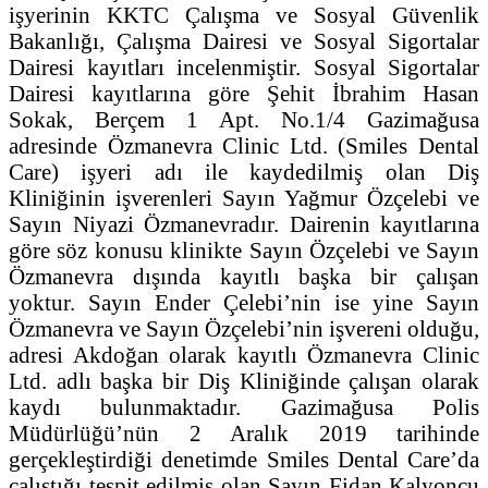
işyerinin KKTC Çalışma ve Sosyal Güvenlik
Bakanlığı, Çalışma Dairesi ve Sosyal Sigortalar
Dairesi kayıtları incelenmiştir. Sosyal Sigortalar
Dairesi kayıtlarına göre Şehit İbrahim Hasan
Sokak, Berçem 1 Apt. No.1/4 Gazimağusa
adresinde Özmanevra Clinic Ltd. (Smiles Dental
Care) işyeri adı ile kaydedilmiş olan Diş
Kliniğinin işverenleri Sayın Yağmur Özçelebi ve
Sayın Niyazi Özmanevradır. Dairenin kayıtlarına
göre söz konusu klinikte Sayın Özçelebi ve Sayın
Özmanevra dışında kayıtlı başka bir çalışan
yoktur. Sayın Ender Çelebi’nin ise yine Sayın
Özmanevra ve Sayın Özçelebi’nin işvereni olduğu,
adresi Akdoğan olarak kayıtlı Özmanevra Clinic
Ltd. adlı başka bir Diş Kliniğinde çalışan olarak
kaydı bulunmaktadır. Gazimağusa Polis
Müdürlüğü’nün 2 Aralık 2019 tarihinde
gerçekleştirdiği denetimde Smiles Dental Care’da
çalıştığı tespit edilmiş olan Sayın Fidan Kalyoncu