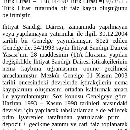
Türk Lirası ‒ 138,144.90 Türk Lirası =) 9,635.15
Türk Lirası tutarında bir faiz kaybı oluştuğunu
belirtmiştir.
İhtiyat Sandığı Dairesi, zamanında yapılmayan
veya yapılamayan yatırımlar ile ilgili 30.12.2004
tarihli bir Genelge yayımlamıştır. Sözü edilen
Genelge ile, 34/1993 sayılı İhtiyat Sandığı Dairesi
Yasası’nın 28 maddesinin (1)A fıkrasına yapılan
değişiklikle İhtiyat Sandığı Dairesi iştirakçilerinin
nema kaybına uğramasının önüne geçilmesi
amaçlanmıştır. Mezkûr Genelge 01 Kasım 2003
tarihi öncesindeki devrelerde iştirakçilerin nema
kayıplarının oluşmasını ortadan kaldırmak amacı
ile yayımlanmıştır. Söz konusu Genelgeye göre,
Haziran 1993 – Kasım 1998 tarihleri arasındaki
devreler için yapılacak tahsilatlardan elde edilecek
prim işverenler tarafından yatırılacak prim +
depozit + gecikme zammı ve cari faiz toplanarak