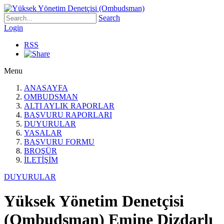
Search
Login
RSS
Menu
ANASAYFA
OMBUDSMAN
ALTI AYLIK RAPORLAR
BAŞVURU RAPORLARI
DUYURULAR
YASALAR
BAŞVURU FORMU
BROŞÜR
İLETİŞİM
DUYURULAR
Yüksek Yönetim Denetçisi
(Ombudsman) Emine Dizdarlı