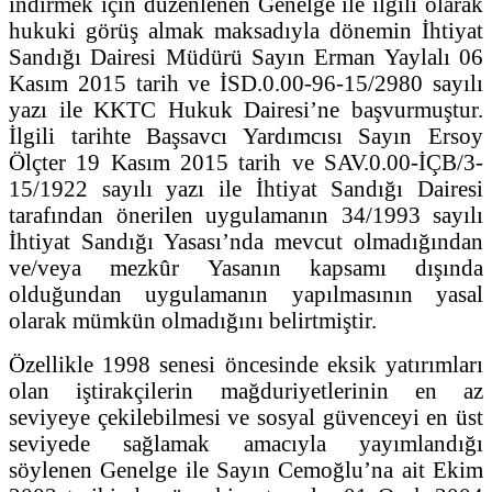
indirmek için düzenlenen Genelge ile ilgili olarak
hukuki görüş almak maksadıyla dönemin İhtiyat
Sandığı Dairesi Müdürü Sayın Erman Yaylalı 06
Kasım 2015 tarih ve İSD.0.00-96-15/2980 sayılı
yazı ile KKTC Hukuk Dairesi’ne başvurmuştur.
İlgili tarihte Başsavcı Yardımcısı Sayın Ersoy
Ölçter 19 Kasım 2015 tarih ve SAV.0.00-İÇB/3-
15/1922 sayılı yazı ile İhtiyat Sandığı Dairesi
tarafından önerilen uygulamanın 34/1993 sayılı
İhtiyat Sandığı Yasası’nda mevcut olmadığından
ve/veya mezkûr Yasanın kapsamı dışında
olduğundan uygulamanın yapılmasının yasal
olarak mümkün olmadığını belirtmiştir.
Özellikle 1998 senesi öncesinde eksik yatırımları
olan iştirakçilerin mağduriyetlerinin en az
seviyeye çekilebilmesi ve sosyal güvenceyi en üst
seviyede sağlamak amacıyla yayımlandığı
söylenen Genelge ile Sayın Cemoğlu’na ait Ekim