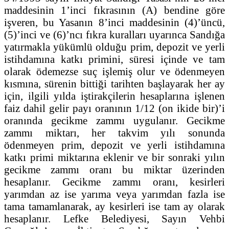
maddesinin 1’inci fıkrasının (A) bendine göre
işveren, bu Yasanın 8’inci maddesinin (4)’üncü,
(5)’inci ve (6)’ncı fıkra kuralları uyarınca Sandığa
yatırmakla yükümlü olduğu prim, depozit ve yerli
istihdamına katkı primini, süresi içinde ve tam
olarak ödemezse suç işlemiş olur ve ödenmeyen
kısmına, sürenin bittiği tarihten başlayarak her ay
için, ilgili yılda iştirakçilerin hesaplarına işlenen
faiz dahil gelir payı oranının 1/12 (on ikide bir)’i
oranında gecikme zammı uygulanır. Gecikme
zammı miktarı, her takvim yılı sonunda
ödenmeyen prim, depozit ve yerli istihdamına
katkı primi miktarına eklenir ve bir sonraki yılın
gecikme zammı oranı bu miktar üzerinden
hesaplanır. Gecikme zammı oranı, kesirleri
yarımdan az ise yarıma veya yarımdan fazla ise
tama tamamlanarak, ay kesirleri ise tam ay olarak
hesaplanır. Lefke Belediyesi, Sayın Vehbi