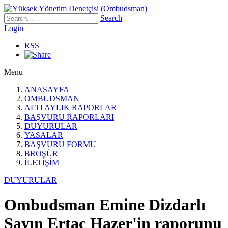
Search
Login
RSS
Menu
ANASAYFA
OMBUDSMAN
ALTI AYLIK RAPORLAR
BAŞVURU RAPORLARI
DUYURULAR
YASALAR
BAŞVURU FORMU
BROŞÜR
İLETİŞİM
DUYURULAR
Ombudsman Emine Dizdarlı
Sayın Ertaç Hazer'in raporunu