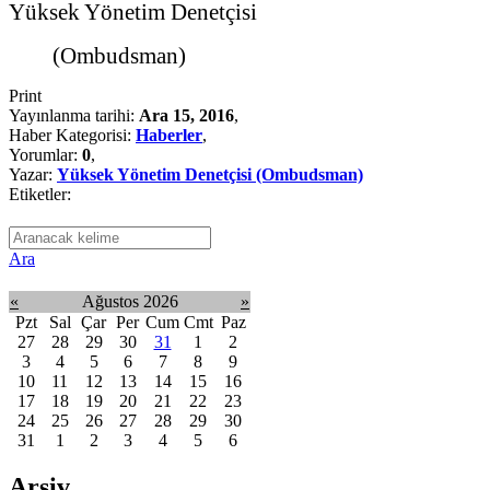
Yüksek Yönetim Denetçisi
(Ombudsman)
Print
Yayınlanma tarihi:
Ara 15, 2016
,
Haber Kategorisi:
Haberler
,
Yorumlar:
0
,
Yazar:
Yüksek Yönetim Denetçisi (Ombudsman)
Etiketler:
Ara
«
Ağustos 2026
»
Pzt
Sal
Çar
Per
Cum
Cmt
Paz
27
28
29
30
31
1
2
3
4
5
6
7
8
9
10
11
12
13
14
15
16
17
18
19
20
21
22
23
24
25
26
27
28
29
30
31
1
2
3
4
5
6
Arşiv