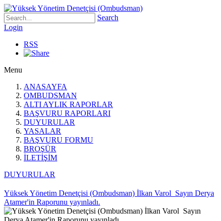
Search
Login
RSS
Menu
ANASAYFA
OMBUDSMAN
ALTI AYLIK RAPORLAR
BAŞVURU RAPORLARI
DUYURULAR
YASALAR
BAŞVURU FORMU
BROŞÜR
İLETİŞİM
DUYURULAR
Yüksek Yönetim Denetçisi (Ombudsman) İlkan Varol Sayın Derya
Atamer'in Raporunu yayınladı.