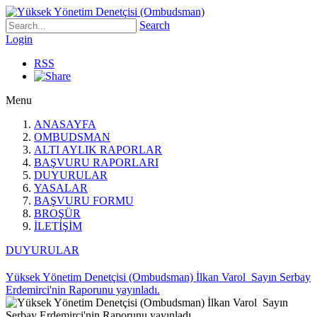
Search
Login
RSS
Menu
ANASAYFA
OMBUDSMAN
ALTI AYLIK RAPORLAR
BAŞVURU RAPORLARI
DUYURULAR
YASALAR
BAŞVURU FORMU
BROŞÜR
İLETİŞİM
DUYURULAR
Yüksek Yönetim Denetçisi (Ombudsman) İlkan Varol Sayın Serbay
Erdemirci'nin Raporunu yayınladı.