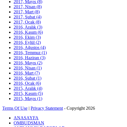
2017, Mayıs
(8)
2017, Nisan
(8)
2017, Mart
(8)
2017, Şubat
(4)
2017, Ocak
(8)
2016, Aralık
(3)
2016, Kasım
(6)
2016, Ekim
(3)
2016, Eylül
(2)
2016, Ağustos
(4)
2016, Temmuz
(1)
2016, Haziran
(3)
2016, Mayıs
(2)
2016, Nisan
(1)
2016, Mart
(7)
2016, Şubat
(1)
2016, Ocak
(6)
2015, Aralık
(4)
2015, Kasım
(5)
2015, Mayıs
(1)
Terms Of Use
|
Privacy Statement
-
Copyright 2026
ANASAYFA
OMBUDSMAN