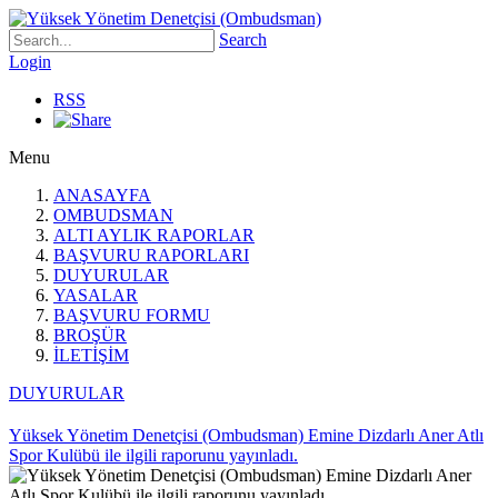
Search
Login
RSS
Menu
ANASAYFA
OMBUDSMAN
ALTI AYLIK RAPORLAR
BAŞVURU RAPORLARI
DUYURULAR
YASALAR
BAŞVURU FORMU
BROŞÜR
İLETİŞİM
DUYURULAR
Yüksek Yönetim Denetçisi (Ombudsman) Emine Dizdarlı Aner Atlı
Spor Kulübü ile ilgili raporunu yayınladı.