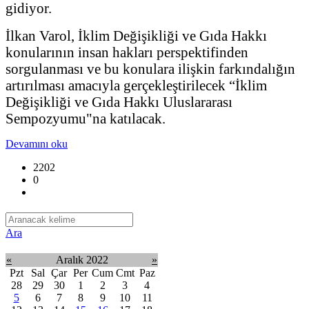
gidiyor.
İlkan Varol, İklim Değişikliği ve Gıda Hakkı
konularının insan hakları perspektifinden
sorgulanması ve bu konulara ilişkin farkındalığın
artırılması amacıyla gerçekleştirilecek “İklim
Değişikliği ve Gıda Hakkı Uluslararası
Sempozyumu"na katılacak.
Devamını oku
2202
0
Ara
«
Aralık 2022
»
Pzt
Sal
Çar
Per
Cum
Cmt
Paz
28
29
30
1
2
3
4
5
6
7
8
9
10
11