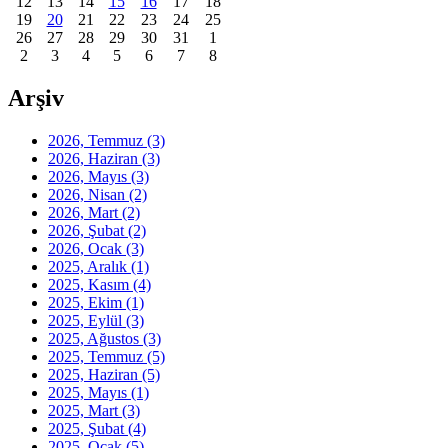
12
13
14
15
16
17
18
19
20
21
22
23
24
25
26
27
28
29
30
31
1
2
3
4
5
6
7
8
Arşiv
2026, Temmuz
(3)
2026, Haziran
(3)
2026, Mayıs
(3)
2026, Nisan
(2)
2026, Mart
(2)
2026, Şubat
(2)
2026, Ocak
(3)
2025, Aralık
(1)
2025, Kasım
(4)
2025, Ekim
(1)
2025, Eylül
(3)
2025, Ağustos
(3)
2025, Temmuz
(5)
2025, Haziran
(5)
2025, Mayıs
(1)
2025, Mart
(3)
2025, Şubat
(4)
2025, Ocak
(5)