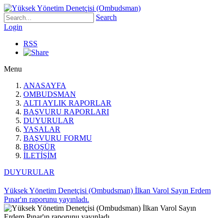
Search
Login
RSS
Menu
ANASAYFA
OMBUDSMAN
ALTI AYLIK RAPORLAR
BAŞVURU RAPORLARI
DUYURULAR
YASALAR
BAŞVURU FORMU
BROŞÜR
İLETİŞİM
DUYURULAR
Yüksek Yönetim Denetçisi (Ombudsman) İlkan Varol Sayın Erdem
Pınar'ın raporunu yayınladı.