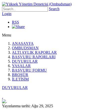
Search
Login
RSS
Menu
ANASAYFA
OMBUDSMAN
ALTI AYLIK RAPORLAR
BAŞVURU RAPORLARI
DUYURULAR
YASALAR
BAŞVURU FORMU
BROŞÜR
İLETİŞİM
DUYURULAR
.
Yayınlanma tarihi: Ağu 29, 2025