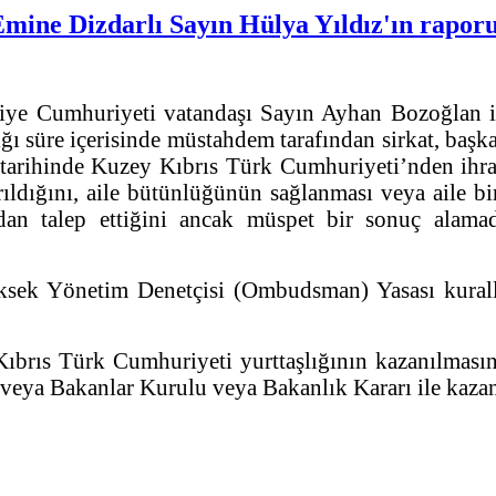
ine Dizdarlı Sayın Hülya Yıldız'ın raporu
iye Cumhuriyeti vatandaşı Sayın Ayhan Bozoğlan il
ğı süre içerisinde müstahdem tarafından sirkat, ba
tarihinde Kuzey Kıbrıs Türk Cumhuriyeti’nden ihraç 
rıldığını, aile bütünlüğünün sağlanması veya aile 
ğından talep ettiğini ancak müspet bir sonuç alam
ksek Yönetim Denetçisi (Ombudsman) Yasası kuralla
ıbrıs Türk Cumhuriyeti yurttaşlığının kazanılmasın
veya Bakanlar Kurulu veya Bakanlık Kararı ile kazanı