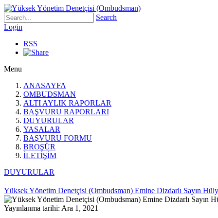
Search
Login
RSS
Menu
ANASAYFA
OMBUDSMAN
ALTI AYLIK RAPORLAR
BAŞVURU RAPORLARI
DUYURULAR
YASALAR
BAŞVURU FORMU
BROŞÜR
İLETİŞİM
DUYURULAR
Yüksek Yönetim Denetçisi (Ombudsman) Emine Dizdarlı Sayın Hülya 
Yayınlanma tarihi: Ara 1, 2021