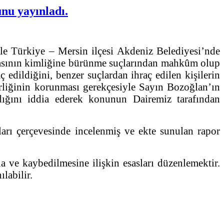
nu yayınladı.
e Türkiye – Mersin ilçesi Akdeniz Belediyesi’nde
şkasının kimliğine bürünme suçlarından mahkûm olup
edildiğini, benzer suçlardan ihraç edilen kişilerin
birliğinin korunması gerekçesiyle Sayın Bozoğlan’ın
adığını iddia ederek konunun Dairemiz tarafından
rı çerçevesinde incelenmiş ve ekte sunulan rapor
a ve kaybedilmesine ilişkin esasları düzenlemektir.
labilir.