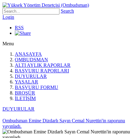
Search
Login
RSS
Menu
ANASAYFA
OMBUDSMAN
ALTI AYLIK RAPORLAR
BAŞVURU RAPORLARI
DUYURULAR
YASALAR
BAŞVURU FORMU
BROŞÜR
İLETİŞİM
DUYURULAR
Ombudsman Emine Dizdarlı Sayın Cemal Nurettin'in raporunu
yayınladı.