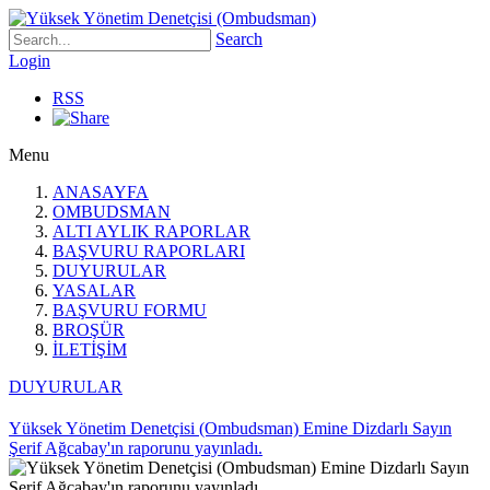
Search
Login
RSS
Menu
ANASAYFA
OMBUDSMAN
ALTI AYLIK RAPORLAR
BAŞVURU RAPORLARI
DUYURULAR
YASALAR
BAŞVURU FORMU
BROŞÜR
İLETİŞİM
DUYURULAR
Yüksek Yönetim Denetçisi (Ombudsman) Emine Dizdarlı Sayın
Şerif Ağcabay'ın raporunu yayınladı.