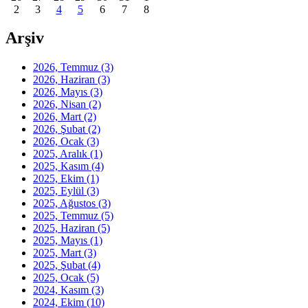
2
3
4
5
6
7
8
Arşiv
2026, Temmuz
(3)
2026, Haziran
(3)
2026, Mayıs
(3)
2026, Nisan
(2)
2026, Mart
(2)
2026, Şubat
(2)
2026, Ocak
(3)
2025, Aralık
(1)
2025, Kasım
(4)
2025, Ekim
(1)
2025, Eylül
(3)
2025, Ağustos
(3)
2025, Temmuz
(5)
2025, Haziran
(5)
2025, Mayıs
(1)
2025, Mart
(3)
2025, Şubat
(4)
2025, Ocak
(5)
2024, Kasım
(3)
2024, Ekim
(10)