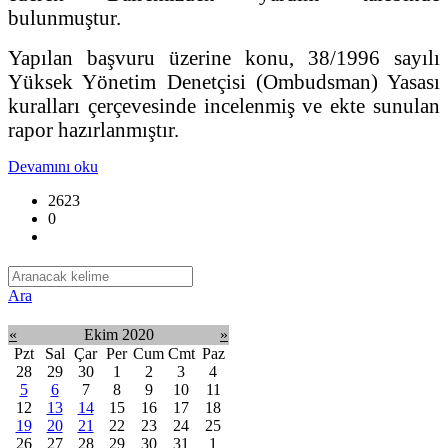
bulunmuştur.
Yapılan başvuru üzerine konu, 38/1996 sayılı
Yüksek Yönetim Denetçisi (Ombudsman) Yasası
kuralları çerçevesinde incelenmiş ve ekte sunulan
rapor hazırlanmıştır.
Devamını oku
2623
0
Ara
«
Ekim 2020
»
Pzt
Sal
Çar
Per
Cum
Cmt
Paz
28
29
30
1
2
3
4
5
6
7
8
9
10
11
12
13
14
15
16
17
18
19
20
21
22
23
24
25
26
27
28
29
30
31
1