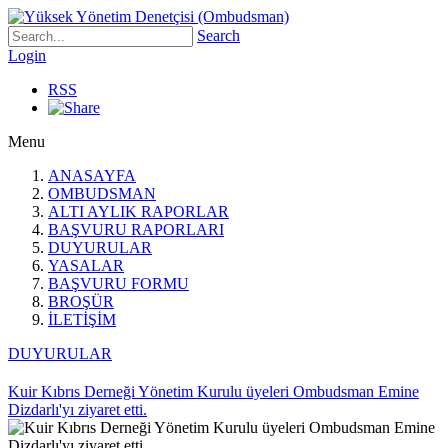
Search
Login
RSS
Menu
ANASAYFA
OMBUDSMAN
ALTI AYLIK RAPORLAR
BAŞVURU RAPORLARI
DUYURULAR
YASALAR
BAŞVURU FORMU
BROŞÜR
İLETİŞİM
DUYURULAR
Kuir Kıbrıs Derneği Yönetim Kurulu üyeleri Ombudsman Emine
Dizdarlı'yı ziyaret etti.