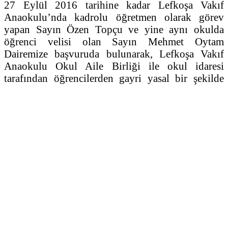
27 Eylül 2016 tarihine kadar Lefkoşa Vakıf
Anaokulu’nda kadrolu öğretmen olarak görev
yapan Sayın Özen Topçu ve yine aynı okulda
öğrenci velisi olan Sayın Mehmet Oytam
Dairemize başvuruda bulunarak, Lefkoşa Vakıf
Anaokulu Okul Aile Birliği ile okul idaresi
tarafından öğrencilerden gayri yasal bir şekilde
ücret talep edildiğini, 3 yaş öğrencilerin okula
kabul edildiğini, okulun keyfi idare edildiğini,
yasal olmayan istihdamlar yapıldığını ve/veya
Milli Eğitim Yasası’na ve bu Yasaya bağlı ilgili
Yasa ve Okul Aile Birlikleri ve Federasyonları
Tüzüğü’ne uyulmadığını iddia etmişlerdir.
Devamını oku
2730
0
Bugün Meclis Dilekçe ve Ombudsman Komitesinde Ombudsman