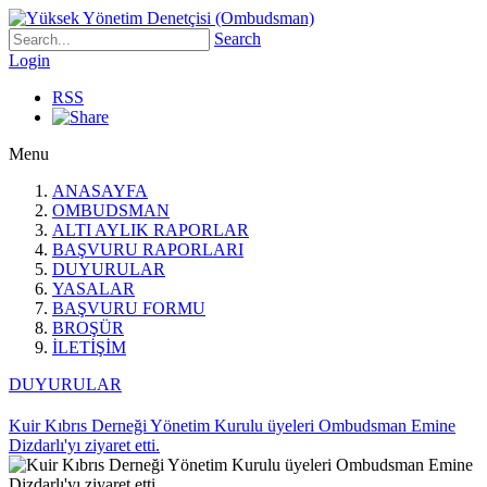
Search
Login
RSS
Menu
ANASAYFA
OMBUDSMAN
ALTI AYLIK RAPORLAR
BAŞVURU RAPORLARI
DUYURULAR
YASALAR
BAŞVURU FORMU
BROŞÜR
İLETİŞİM
DUYURULAR
Kuir Kıbrıs Derneği Yönetim Kurulu üyeleri Ombudsman Emine
Dizdarlı'yı ziyaret etti.