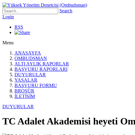
Search
Login
RSS
Menu
ANASAYFA
OMBUDSMAN
ALTI AYLIK RAPORLAR
BAŞVURU RAPORLARI
DUYURULAR
YASALAR
BAŞVURU FORMU
BROŞÜR
İLETİŞİM
DUYURULAR
TC Adalet Akademisi heyeti Omb