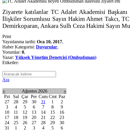
Ziyarete katılanlar TC Adalet Akademisi Başka
İlişkiler Sorumlusu Sayın Hakim Ahmet Takcı, T
Demirkoparan, Ankara Sulh Ceza Hakimi Sayın Mus
Print
Yayınlanma tarihi:
Oca 10, 2017
,
Haber Kategorisi:
Duyurular
,
Yorumlar:
0
,
Yazar:
Yüksek Yönetim Denetçisi (Ombudsman)
Etiketler:
Ara
«
Ağustos 2026
»
Pzt
Sal
Çar
Per
Cum
Cmt
Paz
27
28
29
30
31
1
2
3
4
5
6
7
8
9
10
11
12
13
14
15
16
17
18
19
20
21
22
23
24
25
26
27
28
29
30
31
1
2
3
4
5
6