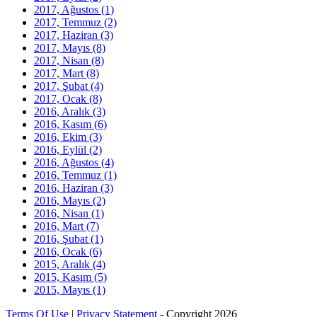
2017, Ağustos
(1)
2017, Temmuz
(2)
2017, Haziran
(3)
2017, Mayıs
(8)
2017, Nisan
(8)
2017, Mart
(8)
2017, Şubat
(4)
2017, Ocak
(8)
2016, Aralık
(3)
2016, Kasım
(6)
2016, Ekim
(3)
2016, Eylül
(2)
2016, Ağustos
(4)
2016, Temmuz
(1)
2016, Haziran
(3)
2016, Mayıs
(2)
2016, Nisan
(1)
2016, Mart
(7)
2016, Şubat
(1)
2016, Ocak
(6)
2015, Aralık
(4)
2015, Kasım
(5)
2015, Mayıs
(1)
Terms Of Use
|
Privacy Statement
-
Copyright 2026