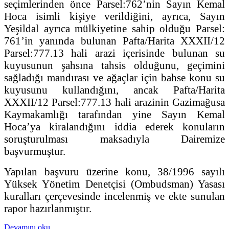
seçimlerinden önce Parsel:762’nin Sayın Kemal
Hoca isimli kişiye verildiğini, ayrıca, Sayın
Yeşildal ayrıca mülkiyetine sahip olduğu Parsel:
761’in yanında bulunan Pafta/Harita XXXII/12
Parsel:777.13 hali arazi içerisinde bulunan su
kuyusunun şahsına tahsis olduğunu, geçimini
sağladığı mandırası ve ağaçlar için bahse konu su
kuyusunu kullandığını, ancak Pafta/Harita
XXXII/12 Parsel:777.13 hali arazinin Gazimağusa
Kaymakamlığı tarafından yine Sayın Kemal
Hoca’ya kiralandığını iddia ederek konuların
soruşturulması maksadıyla Dairemize
başvurmuştur.
Yapılan başvuru üzerine konu, 38/1996 sayılı
Yüksek Yönetim Denetçisi (Ombudsman) Yasası
kuralları çerçevesinde incelenmiş ve ekte sunulan
rapor hazırlanmıştır.
Devamını oku