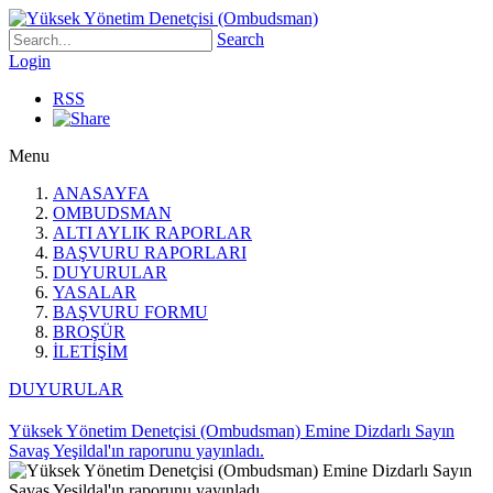
Search
Login
RSS
Menu
ANASAYFA
OMBUDSMAN
ALTI AYLIK RAPORLAR
BAŞVURU RAPORLARI
DUYURULAR
YASALAR
BAŞVURU FORMU
BROŞÜR
İLETİŞİM
DUYURULAR
Yüksek Yönetim Denetçisi (Ombudsman) Emine Dizdarlı Sayın
Savaş Yeşildal'ın raporunu yayınladı.