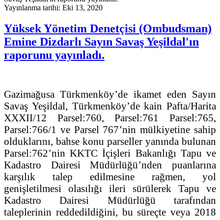
Yayınlanma tarihi: Eki 13, 2020
Yüksek Yönetim Denetçisi (Ombudsman)
Emine Dizdarlı Sayın Savaş Yeşildal'ın
raporunu yayınladı.
Gazimağusa Türkmenköy’de ikamet eden Sayın
Savaş Yeşildal, Türkmenköy’de kain Pafta/Harita
XXXII/12 Parsel:760, Parsel:761 Parsel:765,
Parsel:766/1 ve Parsel 767’nin mülkiyetine sahip
olduklarını, bahse konu parseller yanında bulunan
Parsel:762’nin KKTC İçişleri Bakanlığı Tapu ve
Kadastro Dairesi Müdürlüğü’nden puanlarına
karşılık talep edilmesine rağmen, yol
genişletilmesi olasılığı ileri sürülerek Tapu ve
Kadastro Dairesi Müdürlüğü tarafından
taleplerinin reddedildiğini, bu süreçte veya 2018