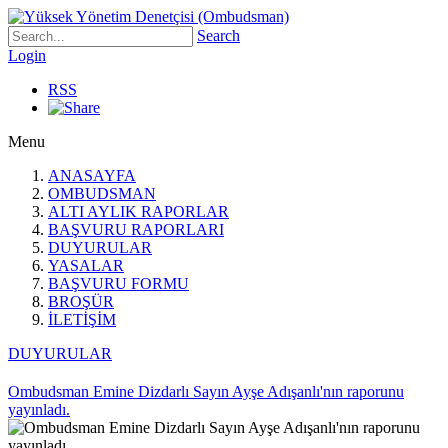
Search
Login
RSS
Menu
ANASAYFA
OMBUDSMAN
ALTI AYLIK RAPORLAR
BAŞVURU RAPORLARI
DUYURULAR
YASALAR
BAŞVURU FORMU
BROŞÜR
İLETİŞİM
DUYURULAR
Ombudsman Emine Dizdarlı Sayın Ayşe Adışanlı'nın raporunu
yayınladı.