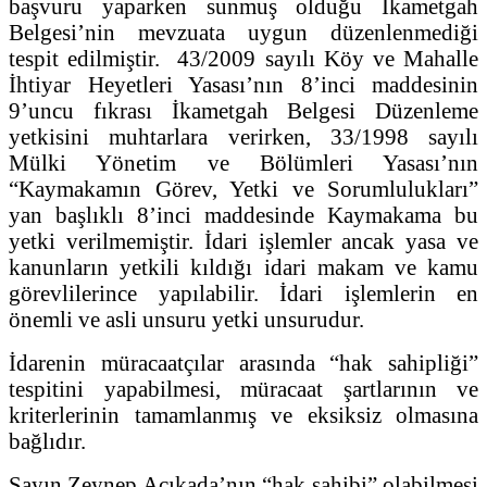
başvuru yaparken sunmuş olduğu İkametgah
Belgesi’nin mevzuata uygun düzenlenmediği
tespit edilmiştir. 43/2009 sayılı Köy ve Mahalle
İhtiyar Heyetleri Yasası’nın 8’inci maddesinin
9’uncu fıkrası İkametgah Belgesi Düzenleme
yetkisini muhtarlara verirken, 33/1998 sayılı
Mülki Yönetim ve Bölümleri Yasası’nın
“Kaymakamın Görev, Yetki ve Sorumlulukları”
yan başlıklı 8’inci maddesinde Kaymakama bu
yetki verilmemiştir. İdari işlemler ancak yasa ve
kanunların yetkili kıldığı idari makam ve kamu
görevlilerince yapılabilir. İdari işlemlerin en
önemli ve asli unsuru yetki unsurudur.
İdarenin müracaatçılar arasında “hak sahipliği”
tespitini yapabilmesi, müracaat şartlarının ve
kriterlerinin tamamlanmış ve eksiksiz olmasına
bağlıdır.
Sayın Zeynep Açıkada’nın “hak sahibi” olabilmesi