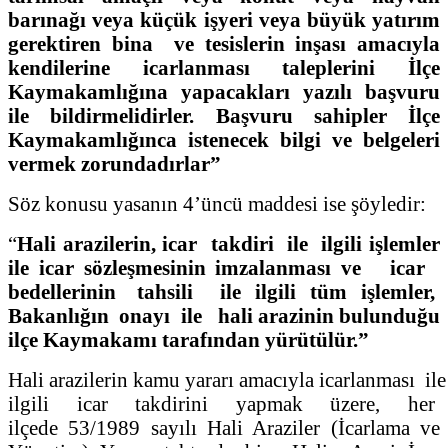
barınağı veya küçük işyeri veya büyük yatırım
gerektiren bina ve tesislerin inşası amacıyla
kendilerine icarlanması taleplerini İlçe
Kaymakamlığına yapacakları yazılı başvuru
ile bildirmelidirler. Başvuru sahipler İlçe
Kaymakamlığınca istenecek bilgi ve belgeleri
vermek zorundadırlar”
Söz konusu yasanın 4’üncü maddesi ise şöyledir:
“
Hali arazilerin, icar takdiri ile ilgili işlemler
ile icar sözleşmesinin imzalanması ve icar
bedellerinin tahsili ile ilgili tüm işlemler,
Bakanlığın onayı ile hali arazinin bulunduğu
ilçe Kaymakamı tarafından yürütülür.”
Hali arazilerin kamu yararı amacıyla icarlanması ile
ilgili icar takdirini yapmak üzere, her
ilçede 53/1989 sayılı Hali Araziler (İcarlama ve