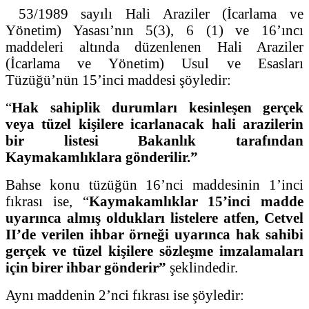
53/1989 sayılı Hali Araziler (İcarlama ve
Yönetim) Yasası’nın 5(3), 6 (1) ve 16’ıncı
maddeleri altında düzenlenen Hali Araziler
(İcarlama ve Yönetim) Usul ve Esasları
Tüzüğü’nün 15’inci maddesi şöyledir:
“
Hak sahiplik durumları kesinleşen gerçek
veya tüzel kişilere icarlanacak hali arazilerin
bir listesi Bakanlık tarafından
Kaymakamlıklara gönderilir.”
Bahse konu tüzüğün 16’nci maddesinin 1’inci
fıkrası ise, “
Kaymakamlıklar 15’inci madde
uyarınca almış oldukları listelere atfen, Cetvel
II’de verilen ihbar örneği uyarınca hak sahibi
gerçek ve tüzel kişilere sözleşme imzalamaları
için birer ihbar gönderir”
şeklindedir.
Aynı maddenin 2’nci fıkrası ise şöyledir: