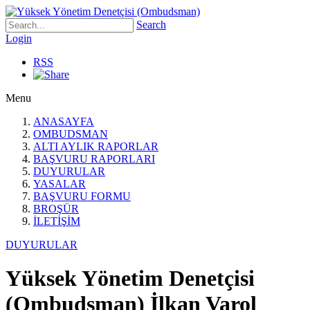
Search
Login
RSS
Menu
ANASAYFA
OMBUDSMAN
ALTI AYLIK RAPORLAR
BAŞVURU RAPORLARI
DUYURULAR
YASALAR
BAŞVURU FORMU
BROŞÜR
İLETİŞİM
DUYURULAR
Yüksek Yönetim Denetçisi
(Ombudsman) İlkan Varol