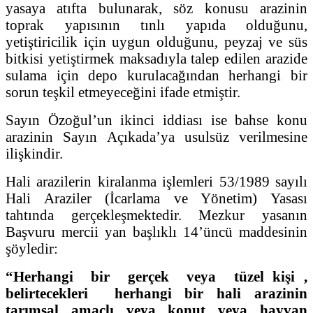
yasaya atıfta bulunarak, söz konusu arazinin
toprak yapısının tınlı yapıda olduğunu,
yetiştiricilik için uygun olduğunu, peyzaj ve süs
bitkisi yetiştirmek maksadıyla talep edilen arazide
sulama için depo kurulacağından herhangi bir
sorun teşkil etmeyeceğini ifade etmiştir.
Sayın Özoğul’un ikinci iddiası ise bahse konu
arazinin Sayın Açıkada’ya usulsüz verilmesine
ilişkindir.
Hali arazilerin kiralanma işlemleri 53/1989 sayılı
Hali Araziler (İcarlama ve Yönetim) Yasası
tahtında gerçekleşmektedir. Mezkur yasanın
Başvuru mercii yan başlıklı 14’üncü maddesinin
şöyledir:
“Herhangi bir gerçek veya tüzel kişi ,
belirtecekleri herhangi bir hali arazinin
tarımsal amaçlı veya konut veya hayvan