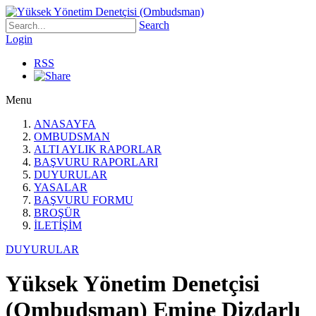
Search
Login
RSS
Menu
ANASAYFA
OMBUDSMAN
ALTI AYLIK RAPORLAR
BAŞVURU RAPORLARI
DUYURULAR
YASALAR
BAŞVURU FORMU
BROŞÜR
İLETİŞİM
DUYURULAR
Yüksek Yönetim Denetçisi
(Ombudsman) Emine Dizdarlı