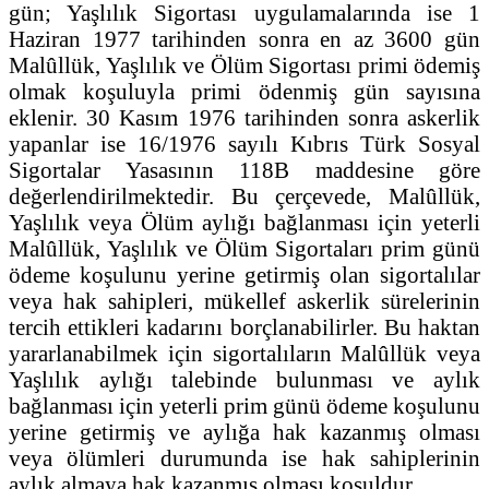
gün; Yaşlılık Sigortası uygulamalarında ise 1
Haziran 1977 tarihinden sonra en az 3600 gün
Malûllük, Yaşlılık ve Ölüm Sigortası primi ödemiş
olmak koşuluyla primi ödenmiş gün sayısına
eklenir. 30 Kasım 1976 tarihinden sonra askerlik
yapanlar ise 16/1976 sayılı Kıbrıs Türk Sosyal
Sigortalar Yasasının 118B maddesine göre
değerlendirilmektedir. Bu çerçevede, Malûllük,
Yaşlılık veya Ölüm aylığı bağlanması için yeterli
Malûllük, Yaşlılık ve Ölüm Sigortaları prim günü
ödeme koşulunu yerine getirmiş olan sigortalılar
veya hak sahipleri, mükellef askerlik sürelerinin
tercih ettikleri kadarını borçlanabilirler. Bu haktan
yararlanabilmek için sigortalıların Malûllük veya
Yaşlılık aylığı talebinde bulunması ve aylık
bağlanması için yeterli prim günü ödeme koşulunu
yerine getirmiş ve aylığa hak kazanmış olması
veya ölümleri durumunda ise hak sahiplerinin
aylık almaya hak kazanmış olması koşuldur.