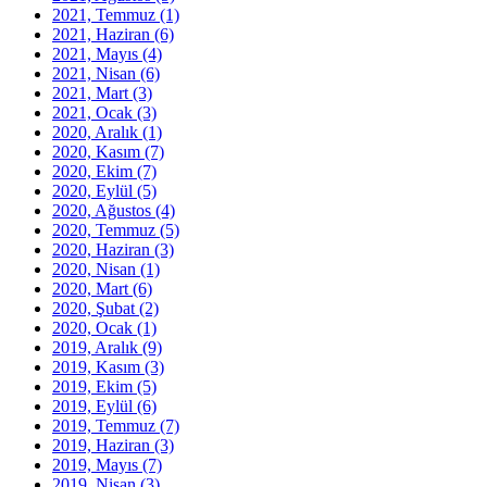
2021, Temmuz
(1)
2021, Haziran
(6)
2021, Mayıs
(4)
2021, Nisan
(6)
2021, Mart
(3)
2021, Ocak
(3)
2020, Aralık
(1)
2020, Kasım
(7)
2020, Ekim
(7)
2020, Eylül
(5)
2020, Ağustos
(4)
2020, Temmuz
(5)
2020, Haziran
(3)
2020, Nisan
(1)
2020, Mart
(6)
2020, Şubat
(2)
2020, Ocak
(1)
2019, Aralık
(9)
2019, Kasım
(3)
2019, Ekim
(5)
2019, Eylül
(6)
2019, Temmuz
(7)
2019, Haziran
(3)
2019, Mayıs
(7)
2019, Nisan
(3)