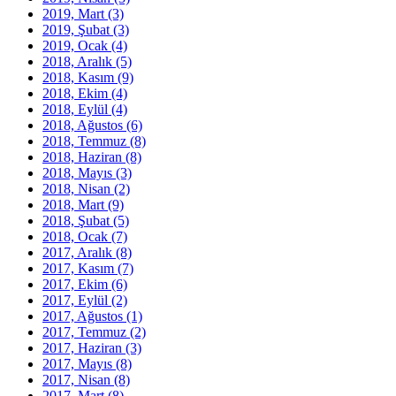
2019, Mart
(3)
2019, Şubat
(3)
2019, Ocak
(4)
2018, Aralık
(5)
2018, Kasım
(9)
2018, Ekim
(4)
2018, Eylül
(4)
2018, Ağustos
(6)
2018, Temmuz
(8)
2018, Haziran
(8)
2018, Mayıs
(3)
2018, Nisan
(2)
2018, Mart
(9)
2018, Şubat
(5)
2018, Ocak
(7)
2017, Aralık
(8)
2017, Kasım
(7)
2017, Ekim
(6)
2017, Eylül
(2)
2017, Ağustos
(1)
2017, Temmuz
(2)
2017, Haziran
(3)
2017, Mayıs
(8)
2017, Nisan
(8)
2017, Mart
(8)