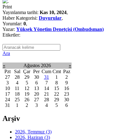
Print
Yayınlanma tarihi:
Kas 10, 2024
,
Haber Kategorisi:
Duyurular
,
Yorumlar:
0
,
Yazar:
Yüksek Yönetim Denetçisi (Ombudsman)
Etiketler:
Ara
«
Ağustos 2026
»
Pzt
Sal
Çar
Per
Cum
Cmt
Paz
27
28
29
30
31
1
2
3
4
5
6
7
8
9
10
11
12
13
14
15
16
17
18
19
20
21
22
23
24
25
26
27
28
29
30
31
1
2
3
4
5
6
Arşiv
2026, Temmuz
(3)
2026, Haziran
(3)