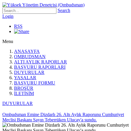
Search
Login
RSS
Menu
ANASAYFA
OMBUDSMAN
ALTI AYLIK RAPORLAR
BAŞVURU RAPORLARI
DUYURULAR
YASALAR
BAŞVURU FORMU
BROŞÜR
İLETİŞİM
DUYURULAR
Ombudsman Emine Dizdarlı 26. Altı Aylık Raporunu Cumhuriyet
Meclisi Başkanı Sayın Teberrüken Uluçay'a sundu.