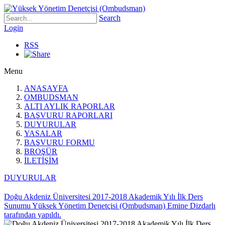
Search
Login
RSS
Menu
ANASAYFA
OMBUDSMAN
ALTI AYLIK RAPORLAR
BAŞVURU RAPORLARI
DUYURULAR
YASALAR
BAŞVURU FORMU
BROŞÜR
İLETİŞİM
DUYURULAR
Doğu Akdeniz Üniversitesi 2017-2018 Akademik Yılı İlk Ders
Sunumu Yüksek Yönetim Denetçisi (Ombudsman) Emine Dizdarlı
tarafından yapıldı.