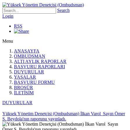
Search
Login
RSS
Menu
ANASAYFA
OMBUDSMAN
ALTI AYLIK RAPORLAR
BAŞVURU RAPORLARI
DUYURULAR
YASALAR
BAŞVURU FORMU
BROŞÜR
İLETİŞİM
DUYURULAR
Yüksek Yönetim Denetçisi (Ombudsman) İlkan Varol Sayın Ömer
S. Beydola'nın raporunu yayınladı.