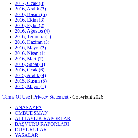
2017, Ocak
(8)
2016, Aralık
(3)
2016, Kasım
(6)
2016, Ekim
(3)
2016, Eylül
(2)
2016, Ağustos
(4)
2016, Temmuz
(1)
2016, Haziran
(3)
2016, Mayıs
(2)
2016, Nisan
(1)
2016, Mart
(7)
2016, Şubat
(1)
2016, Ocak
(6)
2015, Aralık
(4)
2015, Kasım
(5)
2015, Mayıs
(1)
Terms Of Use
|
Privacy Statement
-
Copyright 2026
ANASAYFA
OMBUDSMAN
ALTI AYLIK RAPORLAR
BAŞVURU RAPORLARI
DUYURULAR
YASALAR