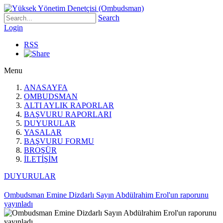
Search
Login
RSS
Menu
ANASAYFA
OMBUDSMAN
ALTI AYLIK RAPORLAR
BAŞVURU RAPORLARI
DUYURULAR
YASALAR
BAŞVURU FORMU
BROŞÜR
İLETİŞİM
DUYURULAR
Ombudsman Emine Dizdarlı Sayın Abdülrahim Erol'un raporunu
yayınladı