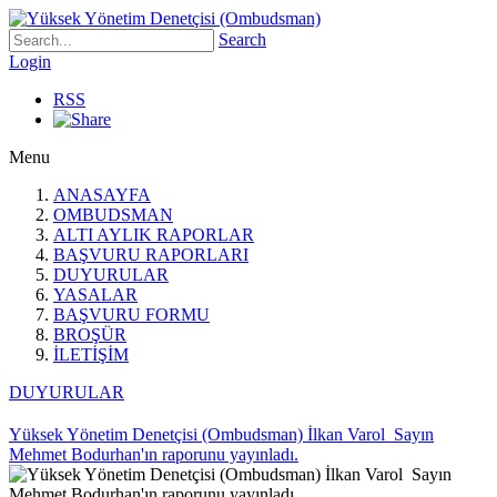
Search
Login
RSS
Menu
ANASAYFA
OMBUDSMAN
ALTI AYLIK RAPORLAR
BAŞVURU RAPORLARI
DUYURULAR
YASALAR
BAŞVURU FORMU
BROŞÜR
İLETİŞİM
DUYURULAR
Yüksek Yönetim Denetçisi (Ombudsman) İlkan Varol Sayın
Mehmet Bodurhan'ın raporunu yayınladı.