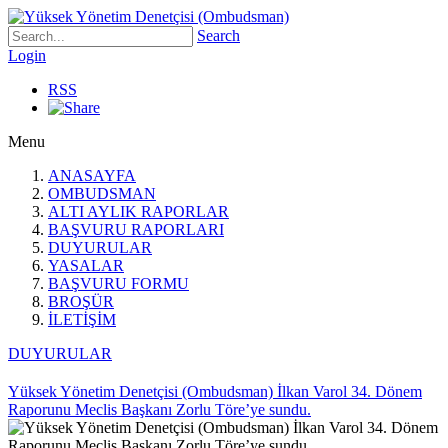
Search
Login
RSS
Menu
ANASAYFA
OMBUDSMAN
ALTI AYLIK RAPORLAR
BAŞVURU RAPORLARI
DUYURULAR
YASALAR
BAŞVURU FORMU
BROŞÜR
İLETİŞİM
DUYURULAR
Yüksek Yönetim Denetçisi (Ombudsman) İlkan Varol 34. Dönem
Raporunu Meclis Başkanı Zorlu Töre’ye sundu.