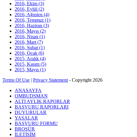
2016, Ekim
(3)
2016, Eylül
(2)
2016, Ağustos
(4)
2016, Temmuz
(1)
2016, Haziran
(3)
2016, Mayıs
(2)
2016, Nisan
(1)
2016, Mart
(7)
2016, Şubat
(1)
2016, Ocak
(6)
2015, Aralık
(4)
2015, Kasım
(5)
2015, Mayıs
(1)
Terms Of Use
|
Privacy Statement
-
Copyright 2026
ANASAYFA
OMBUDSMAN
ALTI AYLIK RAPORLAR
BAŞVURU RAPORLARI
DUYURULAR
YASALAR
BAŞVURU FORMU
BROŞÜR
İLETİŞİM