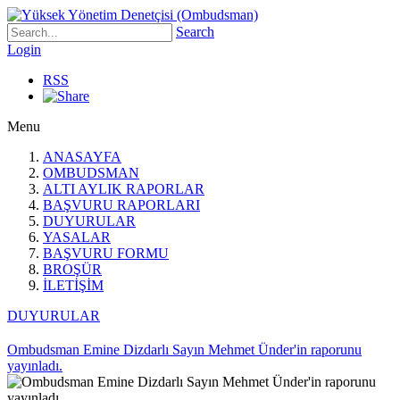
Search
Login
RSS
Menu
ANASAYFA
OMBUDSMAN
ALTI AYLIK RAPORLAR
BAŞVURU RAPORLARI
DUYURULAR
YASALAR
BAŞVURU FORMU
BROŞÜR
İLETİŞİM
DUYURULAR
Ombudsman Emine Dizdarlı Sayın Mehmet Ünder'in raporunu
yayınladı.