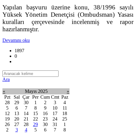
Yapılan başvuru üzerine konu, 38/1996 sayılı
Yüksek Yönetim Denetçisi (Ombudsman) Yasası
kuralları çerçevesinde incelenmiş ve rapor
hazırlanmıştır.
Devamını oku
1897
0
Ara
«
Mayıs 2025
»
Pzt
Sal
Çar
Per
Cum
Cmt
Paz
28
29
30
1
2
3
4
5
6
7
8
9
10
11
12
13
14
15
16
17
18
19
20
21
22
23
24
25
26
27
28
29
30
31
1
2
3
4
5
6
7
8