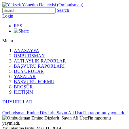
Search
Login
RSS
Menu
ANASAYFA
OMBUDSMAN
ALTI AYLIK RAPORLAR
BAŞVURU RAPORLARI
DUYURULAR
YASALAR
BAŞVURU FORMU
BROŞÜR
İLETİŞİM
DUYURULAR
Ombudsman Emine Dizdarlı Sayın Ali Üstel'in raporunu yayınladı.
Yayınlanma tarihi: Mar 11, 2019