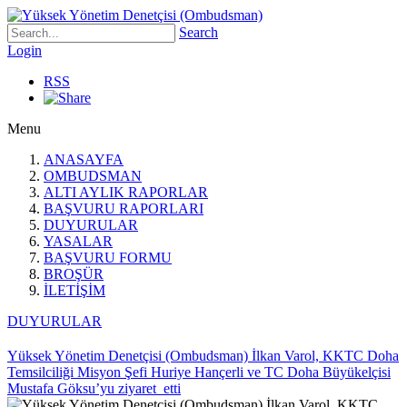
Search
Login
RSS
Menu
ANASAYFA
OMBUDSMAN
ALTI AYLIK RAPORLAR
BAŞVURU RAPORLARI
DUYURULAR
YASALAR
BAŞVURU FORMU
BROŞÜR
İLETİŞİM
DUYURULAR
Yüksek Yönetim Denetçisi (Ombudsman) İlkan Varol, KKTC Doha
Temsilciliği Misyon Şefi Huriye Hançerli ve TC Doha Büyükelçisi
Mustafa Göksu’yu ziyaret etti