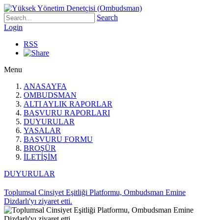
Search
Login
RSS
Menu
ANASAYFA
OMBUDSMAN
ALTI AYLIK RAPORLAR
BAŞVURU RAPORLARI
DUYURULAR
YASALAR
BAŞVURU FORMU
BROŞÜR
İLETİŞİM
DUYURULAR
Toplumsal Cinsiyet Eşitliği Platformu, Ombudsman Emine
Dizdarlı'yı ziyaret etti.