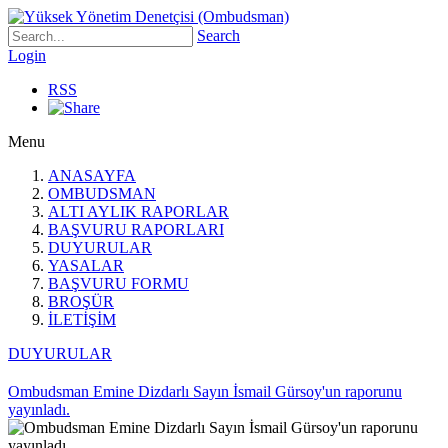
Search
Login
RSS
Menu
ANASAYFA
OMBUDSMAN
ALTI AYLIK RAPORLAR
BAŞVURU RAPORLARI
DUYURULAR
YASALAR
BAŞVURU FORMU
BROŞÜR
İLETİŞİM
DUYURULAR
Ombudsman Emine Dizdarlı Sayın İsmail Gürsoy'un raporunu
yayınladı.